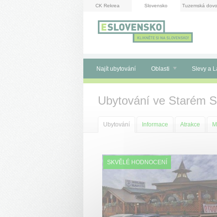
Panel pro správu cookies
CK Rekrea
Slovensko
Tuzemská dovo
Najít ubytování
Oblasti
Slevy a L
Ubytování ve Starém 
Ubytování
Informace
Atrakce
M
SKVĚLÉ HODNOCENÍ