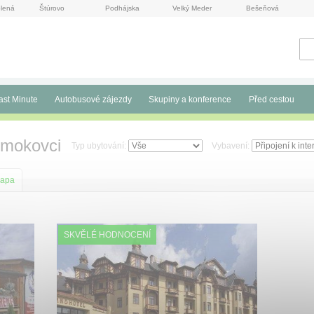
lená
Štúrovo
Podhájska
Velký Meder
Bešeňová
ast Minute
Autobusové zájezdy
Skupiny a konference
Před cestou
Smokovci
Typ ubytování:
Vybavení:
apa
SKVĚLÉ HODNOCENÍ