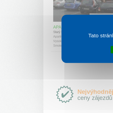
1 noc od
1 
APARTMÁNY KOLIBA KAMZÍK
Starý Smokovec
Tato strán
Apartmány Koliba Kamzík se nacházejí přím
Vysokých Tater ve Starém Smokovci. Starý
Smokovec je nejstarší tatranská osada na úb
Proč
Nejvýhodněj
e-
ceny zájezdů
Slovensko.cz?