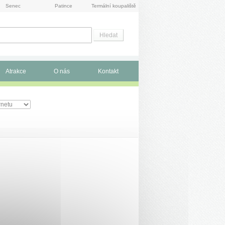
Senec
Patince
Termální koupaliště
Atrakce
O nás
Kontakt