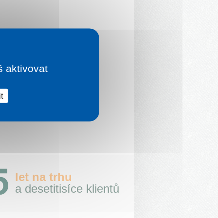
š aktivovat
t
let na trhu
a desetitisíce klientů