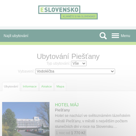
Panel pro správu cookies
Najít ubytování
Menu
Oblasti
Ubytování Piešťany
Slevy a Last Minute
Typ ubytování:
Vybavení:
Autobusové zájezdy
Ubytování
Informace
Atrakce
Mapa
Skupiny a konference
Před cestou
HOTEL MÁJ
Piešťany
Atrakce
Hotel se nachází ve světoznámém lázeňském
městě Piešťany, v městě s největším počtem
O nás
slunečních dní v roce na Slovensku....
1 noc od
1 770 Kč