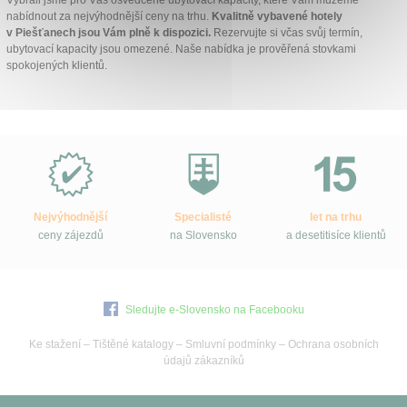
Vybrali jsme pro Vás osvědčené ubytovací kapacity, které Vám můžeme
nabídnout za nejvýhodnější ceny na trhu.
Kvalitně vybavené hotely
v Piešťanech jsou Vám plně k dispozici.
Rezervujte si včas svůj termín,
ubytovací kapacity jsou omezené. Naše nabídka je prověřená stovkami
spokojených klientů.
Proč
e-
Slovensko.cz?
Nejvýhodnější
Specialisté
let na trhu
ceny zájezdů
na Slovensko
a desetitisíce klientů
Sledujte e-Slovensko na Facebooku
Ke stažení
–
Tištěné katalogy
–
Smluvní podmínky
–
Ochrana osobních
údajů zákazníků