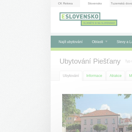
Panel pro správu cookies
CK Rekrea
Slovensko
Tuzemská dovo
Najít ubytování
Oblasti
Slevy a L
Ubytování Piešťany
Typ 
Ubytování
Informace
Atrakce
M