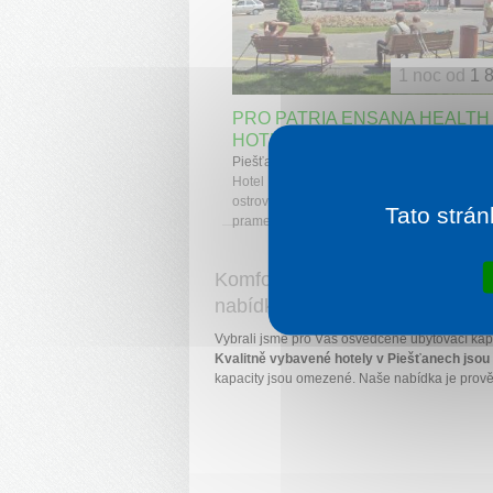
1 noc od
1 
PRO PATRIA ENSANA HEALTH
HOTEL
Piešťany
Hotel Pro Patria** se nachází v jižní části 
ostrova, v bezprostřední blízkosti termálních
Tato strán
pramenů.
Komfortní ubytování v obci Pie
nabídky!
Vybrali jsme pro Vás osvědčené ubytovací kap
Kvalitně vybavené hotely v Piešťanech jsou 
kapacity jsou omezené. Naše nabídka je prově