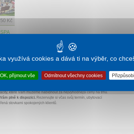
850 Kč
 SPA
lázeňského
ka využívá cookies a dává ti na výběr, co chce
OK, přijmout vše
Odmítnout všechny cookies
Přizpůsobi
šťany výhodně. Sledujte naše last minute
acity, které Vám můžeme nabídnout za nejvýhodnější ceny na trhu.
Vám plně k dispozici.
Rezervujte si včas svůj termín, ubytovací
řená stovkami spokojených klientů.