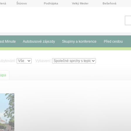
lená
Štúrovo
Podhájska
Velký Meder
Bešeňová
ast Minute
Autobusové zájezdy
Skupiny a konference
Před cestou
ubytování:
Vybavení:
apa