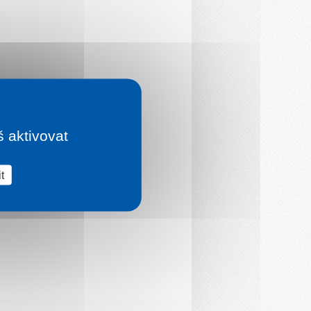
š aktivovat
t