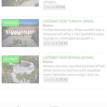
zahradou....
1 noc od
876 Kč
LÉČEBNÝ DŮM TURZOV (MIER)
NOVINKA
Bojnice
Prožijte dokonalý relax, léčivou termální vodu a
komplexní péči přímo v srdci lázeňského parku.
Ubytujte se v historických prostorách o...
1 noc od
2 270 Kč
LÉČEBNÝ DŮM BÔRINA (BANÍK)
NOVINKA
Bojnice
Moderní oáza klidu uprostřed panenské přírody.
Zažijte špičkovou lázeňskou péči, restartujte
mysl a načerpejte novou energii v srdci ma...
1 noc od
2 270 Kč