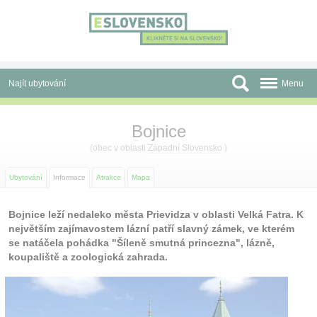
Panel pro správu cookies
Najít ubytování
Menu
Oblasti
Bojnice
Slevy a Last Minute
(obec v oblasti
Západní Slovensko
)
Autobusové zájezdy
Ubytování
Informace
Atrakce
Mapa
Skupiny a konference
Bojnice leží nedaleko města Prievidza v oblasti Velká Fatra. K
největším zajímavostem lázní patří slavný zámek, ve kterém
Před cestou
se natáčela pohádka "Šíleně smutná princezna", lázně,
koupaliště a zoologická zahrada.
Atrakce
O nás