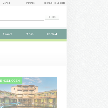
Senec
Patince
Termální koupaliště
Atrakce
O nás
Kontakt
É HODNOCENÍ