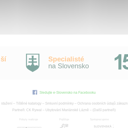
ší
Specialisté
na Slovensko
Sledujte e-Slovensko na Facebooku
 stažení
–
Tištěné katalogy
–
Smluvní podmínky
–
Ochrana osobních údajů zákazn
Partneři:
CK Rywal
–
Ubytování Mariánské Lázně
– (
Další partneři
)
Pobyty realizuje
Pojišťuje
Spolupracujeme