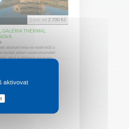
1 noc od
2 700 Kč
L GALERIA THERMAL
ŇOVÁ
á
te absolutní relax na vlastní kůži a
si doušek zdraví v soukromí privátní
zóny, která je přístupná pouze pro...
š aktivovat
t