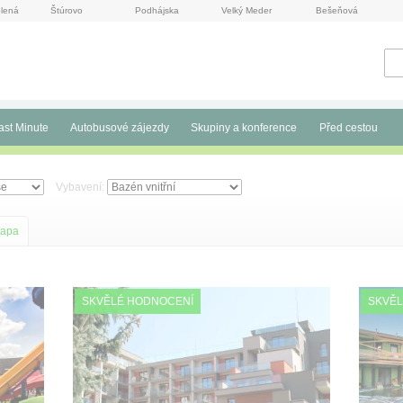
lená
Štúrovo
Podhájska
Velký Meder
Bešeňová
ast Minute
Autobusové zájezdy
Skupiny a konference
Před cestou
Vybavení:
apa
SKVĚLÉ HODNOCENÍ
SKVĚL