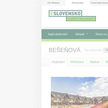
Panel pro správu cookies
CK Rekrea
Slovensko
Tuzemská dovo
Najít ubytování
Oblasti
Slevy a L
BEŠEŇOVÁ
Typ ubytování:
Ubytování
Informace
Atrakce
M