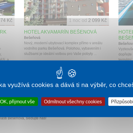
074 Kč
1 noc od
2 099 Kč
ARK
HOTEL AKVAMARÍN BEŠENOVÁ
HOTE
BEŠE
Bešeňová
Nový, moderní ubytovací komplex přímo v areálu
Bešeňov
vodního parku Bešeňová. Polohou, vybavením i
ý
Vyzkoušej
službami je ideální volbou pro Vaše pobyty ...
,
dopřejte 
ží, a...
termální 
líbeného termálního koupaliště Bešeňová |
ka využívá cookies a dává ti na výběr, co chce
ovací kapacity, které Vám můžeme nabídnout za velice výhodné
rmálním koupalištěm Gino Paradise Bešeňová
jsou Vám plně
OK, přijmout vše
Odmítnout všechny cookies
Přizpůsobi
lax. Bydlete v těch nejlepších hotelech v Bešeňové jako
HOTEL
o
PENZION FONTÁNA
. Hotely Bešeňová a Galeria Thermal jsou
mezeně na bazény z pokoje rovnou v plavkách a županu. Nabízíme
asti Bešeňová, sledujte nás!