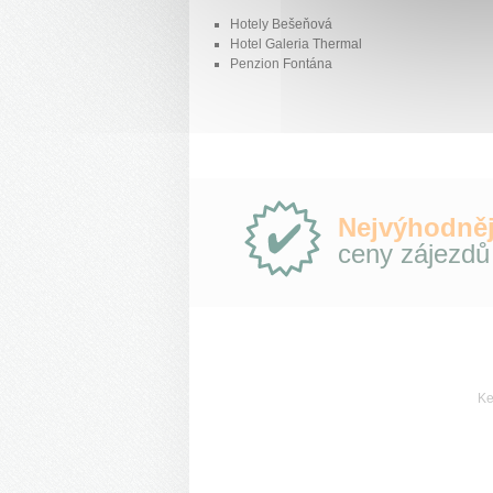
Hotely Bešeňová
Hotel Galeria Thermal
Penzion Fontána
Proč
Nejvýhodněj
e-
ceny zájezdů
Slovensko.cz?
Ke