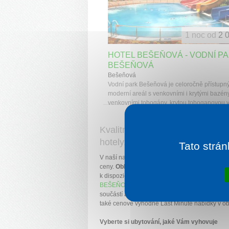
1 noc od
2 
HOTEL BEŠEŇOVÁ - VODNÍ P
BEŠEŇOVÁ
Bešeňová
Vodní park Bešeňová je celoročně přístupn
moderní areál s venkovními i krytými bazény
venkovními tobogány, krytou toboganovou vě
Kvalitní ubytování u Vašeho ob
hotely, wellness, penziony.
Tato strán
V naší nabídce najdete pouze osvědčené ubyt
ceny.
Oblíbené hotely v obci Bešeňová s te
k dispozici pro Vaši pohodovou dovolenou a re
BEŠEŇOVÁ
,
HOTEL GALERIA THERMAL
neb
součástí areálu Gino Paradise a chodíte neo
také cenově výhodné Last Minute nabídky v obl
Vyberte si ubytování, jaké Vám vyhovuje