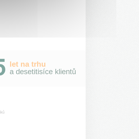
let na trhu
a desetitisíce klientů
íků