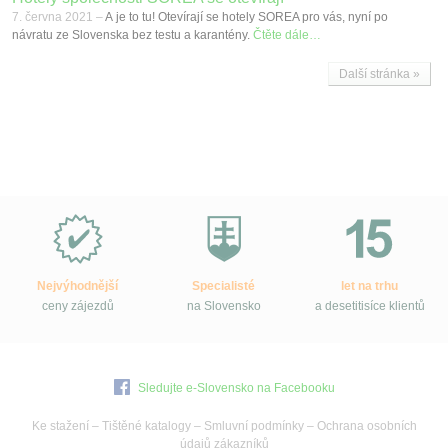
7. června 2021 –
A je to tu! Otevírají se hotely SOREA pro vás, nyní po
návratu ze Slovenska bez testu a karantény.
Čtěte dále…
Další stránka »
Proč
e-
Slovensko.cz?
Nejvýhodnější
Specialisté
let na trhu
ceny zájezdů
na Slovensko
a desetitisíce klientů
Sledujte e-Slovensko na Facebooku
Ke stažení
–
Tištěné katalogy
–
Smluvní podmínky
–
Ochrana osobních
údajů zákazníků