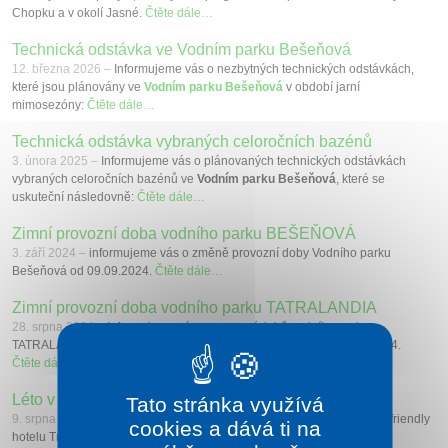
Chopku a v okolí Jasné.
Čtěte dále…
Technická odstávka ve Vodním parku Bešeňová
12. března 2026 –
Informujeme vás o nezbytných technických odstávkách,
které jsou plánovány ve
Vodním parku Bešeňová
v období jarní
mimosezóny:
Čtěte dále…
Technická odstávka vybraných celoročních bazénů
3. února 2025 –
Informujeme vás o plánovaných technických odstávkách
vybraných celoročních bazénů ve
Vodním parku Bešeňová
, které se
uskuteční následovně:
Čtěte dále…
Zimní provozní doba vodního parku BEŠEŇOVÁ
3. září 2024 –
informujeme vás o změně provozní doby Vodního parku
Bešeňová od 09.09.2024.
Čtěte dále…
Zimní provozní doba vodního parku TATRALANDIA
28. srpna 2024 –
Informujeme vás o provozní době vodního parku
TATRALANDIA a o plánovaných odstávkách částí areálu od 09.09.2024.
Čtěte dále…
Léto v Nízkých Tatrách v hotelu Tri Studničky
Tato stránka využívá
9. srpna 2024 –
dovolujeme si Vás informovat o nové nabídce v adult-friendly
cookies a dává ti na
hotelu Tri Studničky**** Demänovská Dolina.
Čtěte dále…