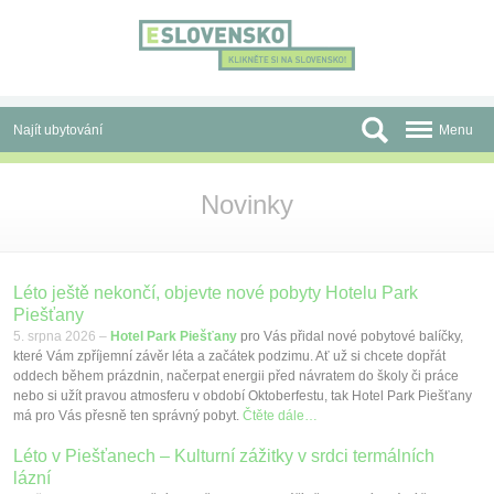
Panel pro správu cookies
Najít ubytování
Menu
Oblasti
Novinky
Slevy a Last Minute
Autobusové zájezdy
Léto ještě nekončí, objevte nové pobyty Hotelu Park
Piešťany
Skupiny a konference
5. srpna 2026 –
Hotel Park Piešťany
pro Vás přidal nové pobytové balíčky,
které Vám zpříjemní závěr léta a začátek podzimu. Ať už si chcete dopřát
Před cestou
oddech během prázdnin, načerpat energii před návratem do školy či práce
nebo si užít pravou atmosferu v období Oktoberfestu, tak Hotel Park Piešťany
Atrakce
má pro Vás přesně ten správný pobyt.
Čtěte dále…
Léto v Piešťanech – Kulturní zážitky v srdci termálních
O nás
lázní