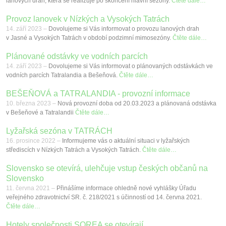
lanových drah, která se realizuje po skončení hlavní sezóny.
Čtěte dále…
Provoz lanovek v Nízkých a Vysokých Tatrách
14. září 2023 –
Dovolujeme si Vás informovat o provozu lanových drah
v Jasné a Vysokých Tatrách v období podzimní mimosezóny.
Čtěte dále…
Plánované odstávky ve vodních parcích
14. září 2023 –
Dovolujeme si Vás informovat o plánovaných odstávkách ve
vodních parcích Tatralandia a Bešeňová.
Čtěte dále…
BEŠEŇOVÁ a TATRALANDIA - provozní informace
10. března 2023 –
Nová provozní doba od 20.03.2023 a plánovaná odstávka
v Bešeňové a Tatralandii
Čtěte dále…
Lyžařská sezóna v TATRÁCH
16. prosince 2022 –
Informujeme vás o aktuální situaci v lyžařských
střediscích v Nízkých Tatrách a Vysokých Tatrách.
Čtěte dále…
Slovensko se otevírá, ulehčuje vstup českých občanů na
Slovensko
11. června 2021 –
Přinášíme informace ohledně nové vyhlášky Úřadu
veřejného zdravotnictví SR. č. 218/2021 s účinností od 14. června 2021.
Čtěte dále…
Hotely společnosti SOREA se otevírají