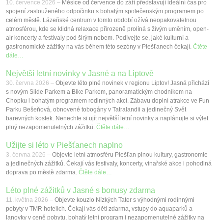
10. července 2026 –
Měsíce od července do září představují ideální čas pro
Kontakt
spojení zaslouženého odpočinku s bohatým společenským programem po
celém městě. Lázeňské centrum v tomto období ožívá neopakovatelnou
atmosférou, kde se klidná relaxace přirozeně prolíná s živým uměním, open-
air koncerty a festivaly pod širým nebem. Podívejte se, jaké kulturní a
gastronomické zážitky na vás během této sezóny v Piešťanech čekají.
Čtěte
dále…
Největší letní novinky v Jasné a na Liptově
30. června 2026 –
Objevte léto plné novinek v regionu Liptov! Jasná přichází
s novým Slide Parkem a Bike Parkem, panoramatickým chodníkem na
Chopku i bohatým programem rodinných akcí. Zábavu doplní atrakce ve Fun
Parku Bešeňová, obnovené tobogány v Tatralandii a jedinečný Svět
barevných kostek. Nenechte si ujít největší letní novinky a naplánujte si výlet
plný nezapomenutelných zážitků.
Čtěte dále…
Užijte si léto v Piešťanech naplno
3. června 2026 –
Objevte letní atmosféru Piešťan plnou kultury, gastronomie
a jedinečných zážitků. Čekají vás festivaly, koncerty, vinařské akce i pohodlná
doprava po městě zdarma.
Čtěte dále…
Léto plné zážitků v Jasné s bonusy zdarma
11. května 2026 –
Objevte kouzlo Nízkých Tater s výhodnými rodinnými
pobyty v TMR hotelích. Čekají vás děti zdarma, vstupy do aquaparků a
lanovky v ceně pobytu, bohatý letní program i nezapomenutelné zážitky na