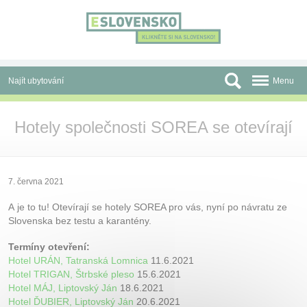
Panel pro správu cookies
Najít ubytování
Menu
Oblasti
Hotely společnosti SOREA se otevírají
Slevy a Last Minute
Autobusové zájezdy
7. června 2021
Skupiny a konference
A je to tu! Otevírají se hotely SOREA pro vás, nyní po návratu ze
Slovenska bez testu a karantény.
Před cestou
Termíny otevření:
Atrakce
Hotel URÁN, Tatranská Lomnica
11.6.2021
Hotel TRIGAN, Štrbské pleso
15.6.2021
O nás
Hotel MÁJ, Liptovský Ján
18.6.2021
Hotel ĎUBIER, Liptovský Ján
20.6.2021