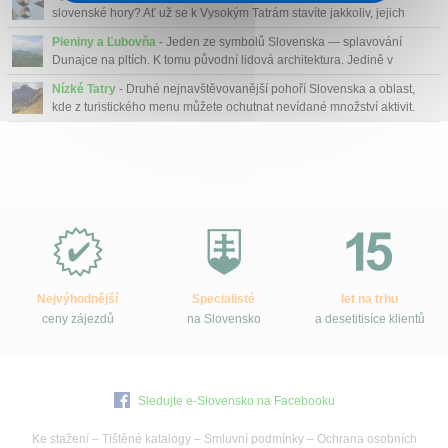
slovenské hory? Ať už se k Vysokým Tatrám stavíte jakkoliv, jejich
jedinečnou pozici mezi středoeveropskými horami to nijak nemění.
Pieniny a Ľubovňa
- Jeden ze symbolů Slovenska — splavování
Dunajce na pltích. K tomu původní lidová architektura. Jedině v
Pieninách!
Nízké Tatry
- Druhé nejnavštěvovanější pohoří Slovenska a oblast,
kde z turistického menu můžete ochutnat nevídané množství aktivit.
Proč
e-
Slovensko.cz?
Nejvýhodnější
Specialisté
let na trhu
ceny zájezdů
na Slovensko
a desetitisíce klientů
Sledujte e-Slovensko na Facebooku
Ke stažení
–
Tištěné katalogy
–
Smluvní podmínky
–
Ochrana osobních