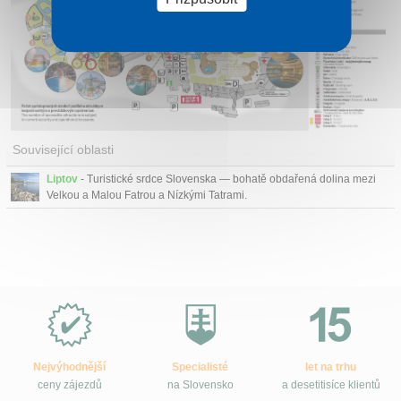
Související oblasti
Liptov
- Turistické srdce Slovenska — bohatě obdařená dolina mezi
Velkou a Malou Fatrou a Nízkými Tatrami.
Proč
e-
Slovensko.cz?
Nejvýhodnější
Specialisté
let na trhu
ceny zájezdů
na Slovensko
a desetitisíce klientů