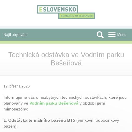
Panel pro správu cookies
Najít ubytování
Menu
Oblasti
Technická odstávka ve Vodním parku
Bešeňová
Slevy a Last Minute
Autobusové zájezdy
Skupiny a konference
12. března 2026
Informujeme vás o nezbytných technických odstávkách, které jsou
Před cestou
plánovány ve
Vodním parku Bešeňová
v období jarní
mimosezóny:
Atrakce
1.
Odstávka termálního bazénu BT5
(venkovní odpočinkový
O nás
bazén):