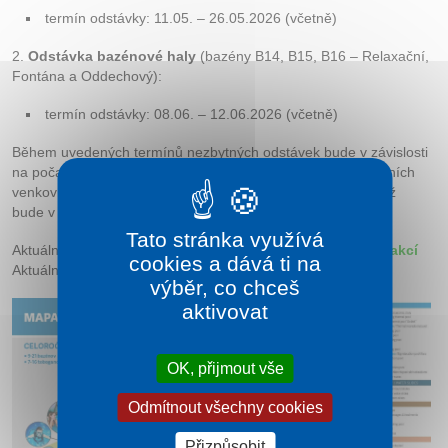
Kontakt
termín odstávky: 11.05. – 26.05.2026 (včetně)
2.
Odstávka bazénové haly
(bazény B14, B15, B16 – Relaxační,
Fontána a Oddechový):
termín odstávky: 08.06. – 12.06.2026 (včetně)
Během uvedených termínů nezbytných odstávek bude v závislosti
na počasí jako kompenzace v provozu i část nerezových letních
venkovních bazénů (B11, B12 + TBG, B13). Tobogánová věž
bude v provozu bez omezení od 10:00 hodin.
Tato stránka využívá
Aktuální provoz bazénů a atrakcí naleznete zde:
Provoz atrakcí
cookies a dává ti na
Aktuální omezení a odstávky naleznete zde:
Oznámení
výběr, co chceš
aktivovat
OK, přijmout vše
Odmítnout všechny cookies
Přizpůsobit