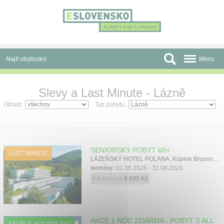
Panel pro správu cookies
Najít ubytování
Menu
Oblasti
Slevy a Last Minute - Lázně
Slevy a Last Minute
Oblast:
Typ pobytu:
Autobusové zájezdy
Skupiny a konference
SENIORSKÝ POBYT 60+
LAST MINUTE
LÁZEŇSKÝ HOTEL POĽANA, Kúpele Brusno, Nízké Tatry
Před cestou
termíny:
01.06.2026 - 31.08.2026
4-6 nocí od
8 690 Kč
Atrakce
O nás
AKCE 1 NOC ZDARMA - POBYT S ALL