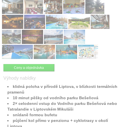
Ceny a objednávka
Výhody nabídky
klidná poloha v přírodě Liptova, v blízkosti termálních
pramenů
10 minut pěšky od vodního parku Bešeňová
2× celodenní vstup do Vodního parku Bešeňová nebo
Tatralandie v Liptovském Mikuláši
snídaně formou bufetu
půjčení kol přímo v penzionu + cyklotrasy v okolí
Liptova