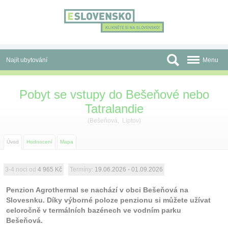
Panel pro správu cookies
Najít ubytování
Menu
Oblasti
Pobyt se vstupy do Bešeňové nebo
Tatralandie
Slevy a Last Minute
(
Bešeňová
,
Liptov
)
Autobusové zájezdy
Úvod
Hodnocení
Mapa
Skupiny a konference
Před cestou
3-4 noci od
4 965 Kč
Termíny:
19.06.2026 - 01.09.2026
Atrakce
Penzion Agrothermal se nachází v obci Bešeňová na
Slovesnku. Díky výborné poloze penzionu si můžete užívat
celoročně v termálních bazénech ve vodním parku
O nás
Bešeňová.