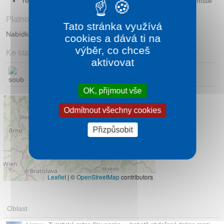
rekreační poplatek 1,50 EUR / osoba a noc, platba na místě
Platnost
Tato stránka využívá
Nabídka platí od 18. 06. 2026 do vyprodání dané kapacity.
cookies a dává ti na
výběr, co chceš
Ke stažení
aktivovat
Pobyt se vstupy do Bešeňové nebo Tatralandie
OK, přijmout vše
Odmítnout všechny cookies
Přizpůsobit
Leaflet
|
©
OpenStreetMap
contributors
Oblast