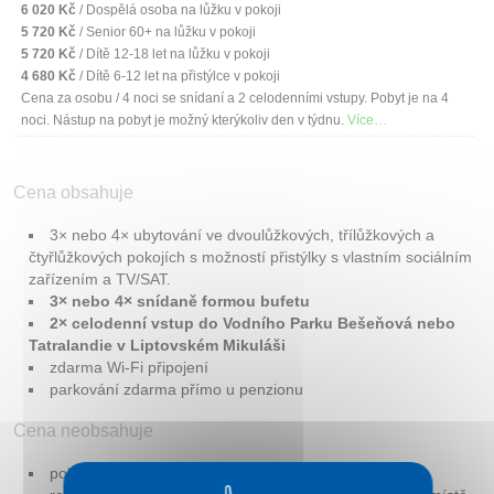
6 020 Kč
/ Dospělá osoba na lůžku v pokoji
5 720 Kč
/ Senior 60+ na lůžku v pokoji
5 720 Kč
/ Dítě 12-18 let na lůžku v pokoji
4 680 Kč
/ Dítě 6-12 let na přistýlce v pokoji
Cena za osobu / 4 noci se snídaní a 2 celodenními vstupy. Pobyt je na 4
noci. Nástup na pobyt je možný kterýkoliv den v týdnu.
Více…
Cena obsahuje
3× nebo 4× ubytování ve dvoulůžkových, třílůžkových a
čtyřlůžkových pokojích s možností přistýlky s vlastním sociálním
zařízením a TV/SAT.
3× nebo 4× snídaně formou bufetu
2× celodenní vstup do Vodního Parku Bešeňová nebo
Tatralandie v Liptovském Mikuláši
zdarma Wi-Fi připojení
parkování zdarma přímo u penzionu
Cena neobsahuje
pobyt se psem 10 EUR / den