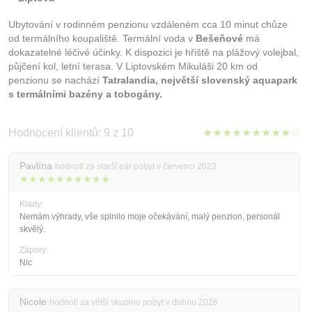
Ubytování v rodinném penzionu vzdáleném cca 10 minut chůze
od termálního koupaliště. Termální voda v
Bešeňové
má
dokazatelné léčivé účinky. K dispozici je hřiště na plážový volejbal,
půjčení kol, letní terasa. V Liptovském Mikuláši 20 km od
penzionu se nachází
Tatralandia, největší slovenský aquapark
s termálními bazény a tobogány.
Hodnocení klientů: 9 z 10
★★★★★★★★★☆
Pavlína
hodnotí za starší pár pobyt v červenci 2023
★★★★★★★★★★
Klady:
Nemám výhrady, vše splnilo moje očekávání, malý penzion, personál
skvělý.
Zápory:
Nic
Nicole
hodnotí za větší skupinu pobyt v dubnu 2026