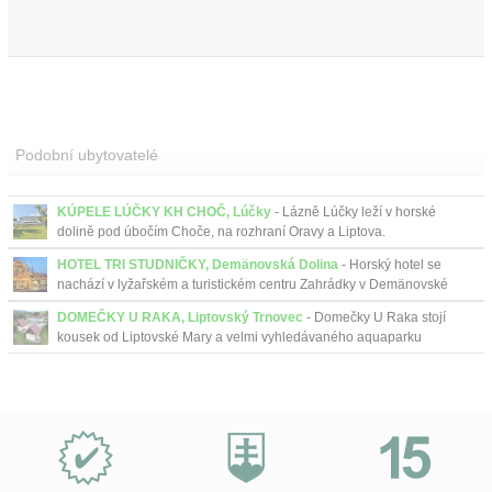
Podobní ubytovatelé
KÚPELE LÚČKY KH CHOČ, Lúčky
- Lázně Lúčky leží v horské
dolině pod úbočím Choče, na rozhraní Oravy a Liptova.
HOTEL TRI STUDNIČKY, Demänovská Dolina
- Horský hotel se
nachází v lyžařském a turistickém centru Zahrádky v Demänovské
Dolině. Lákající je posezení na terase u plápolajícího o...
DOMEČKY U RAKA, Liptovský Trnovec
- Domečky U Raka stojí
kousek od Liptovské Mary a velmi vyhledávaného aquaparku
Tatralandia.
Proč
e-
Slovensko.cz?