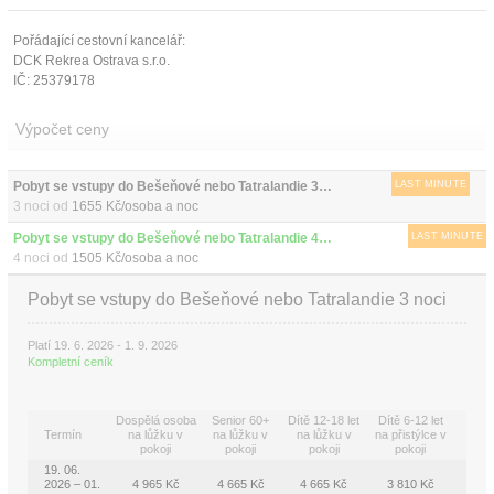
Pořádající cestovní kancelář:
DCK Rekrea Ostrava s.r.o.
IČ: 25379178
Výpočet ceny
Pobyt se vstupy do Bešeňové nebo Tatralandie 3 noci (se snídaní)
LAST MINUTE
3 noci od
1655 Kč/osoba a noc
Pobyt se vstupy do Bešeňové nebo Tatralandie 4 noci (se snídaní)
LAST MINUTE
4 noci od
1505 Kč/osoba a noc
Pobyt se vstupy do Bešeňové nebo Tatralandie 3 noci
Platí 19. 6. 2026 - 1. 9. 2026
Kompletní ceník
Dospělá osoba
Senior 60+
Dítě 12-18 let
Dítě 6-12 let
Termín
na lůžku v
na lůžku v
na lůžku v
na přistýlce v
pokoji
pokoji
pokoji
pokoji
19. 06.
2026 – 01.
4 965 Kč
4 665 Kč
4 665 Kč
3 810 Kč