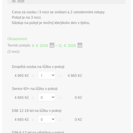
09. 2026
Cena za osobu / 3 noci se snídaní a 2 celodenními vstupy.
Pobyt je na 3 noci.
Nástup na pobyt je možný kterýkoliv den v týdnu.
Obsazenost
Termín pobytu:
8. 8. 2026
–
11. 8. 2026
(
3 noci
)
Dospělá osoba na lůžku v pokoji
×
=
4 965 Kč
4 965 Kč
Senior 60+ na lůžku v pokoji
×
=
4 665 Kč
0 Kč
Dítě 12-18 let na lůžku v pokoji
×
=
4 665 Kč
0 Kč
Dítě 6-12 let na přistýlce v pokoji