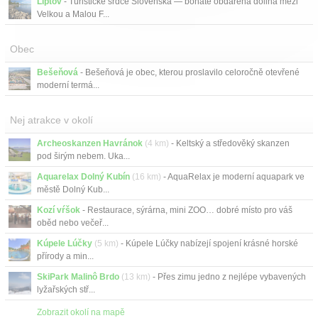
Liptov
- Turistické srdce Slovenska — bohatě obdařená dolina mezi
Velkou a Malou F...
Obec
Bešeňová
- Bešeňová je obec, kterou proslavilo celoročně otevřené
moderní termá...
Nej atrakce v okolí
Archeoskanzen Havránok
(4 km)
- Keltský a středověký skanzen
pod širým nebem. Uka...
Aquarelax Dolný Kubín
(16 km)
- AquaRelax je moderní aquapark ve
městě Dolný Kub...
Kozí vŕšok
- Restaurace, sýrárna, mini ZOO… dobré místo pro váš
oběd nebo večeř...
Kúpele Lúčky
(5 km)
- Kúpele Lúčky nabízejí spojení krásné horské
přírody a min...
SkiPark Malinô Brdo
(13 km)
- Přes zimu jedno z nejlépe vybavených
lyžařských stř...
Zobrazit okolí na mapě