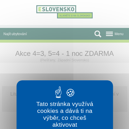
Panel pro správu cookies
Najít ubytování
Menu
Oblasti
Akce 4=3, 5=4 - 1 noc ZDARMA
Slevy a Last Minute
(
Piešťany
,
Západní Slovensko
)
Autobusové zájezdy
Skupiny a konference
Litujeme, „Akce 4=3, 5=4 - 1 noc ZDARMA ” již není v
Před cestou
naší nabídce.
Tato stránka využívá
Podívejte se na všechny naše
platné nabídky
.
Atrakce
cookies a dává ti na
výběr, co chceš
O nás
aktivovat