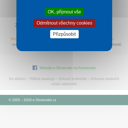
Kontakt
OK, přijmout vše
Proč
Odmítnout všechny cookies
e-
Slovensko.cz?
Přizpůsobit
Nejvýhodnější
Specialisté
let na trhu
ceny zájezdů
na Slovensko
a desetitisíce klientů
Sledujte e-Slovensko na Facebooku
Ke stažení
–
Tištěné katalogy
–
Smluvní podmínky
–
Ochrana osobních
údajů zákazníků
© 2005 – 2026 e-Slovensko.cz