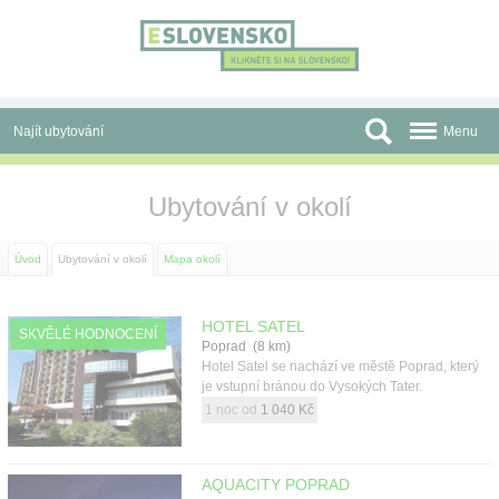
Panel pro správu cookies
Najít ubytování
Menu
Oblasti
Ubytování v okolí
Slevy a Last Minute
Úvod
Ubytování v okolí
Mapa okolí
Autobusové zájezdy
Skupiny a konference
HOTEL SATEL
SKVĚLÉ HODNOCENÍ
Poprad (8 km)
Hotel Satel se nachází ve městě Poprad, který
Před cestou
je vstupní bránou do Vysokých Tater.
1 noc od
1 040 Kč
Atrakce
O nás
AQUACITY POPRAD