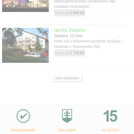
neporušené přírody Slovenského ráje,
nedaleko historických ...
1 noc od
1 800 Kč
HOTEL ČINGOV
Smižany (12 km)
Hotel leží v příjemném prostředí Smížany –
Hradisko v Slovenském Ráji.
1 noc od
1 703 Kč
Více ubytování
Proč
e-
Slovensko.cz?
Nejvýhodnější
Specialisté
let na trhu