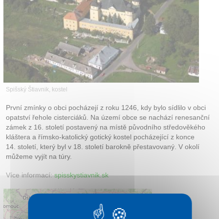
Kontakt
Spišský Štiavnik, kostel
První zmínky o obci pocházejí z roku 1246, kdy bylo sídlilo v obci
opatství řehole cisterciáků. Na území obce se nachází renesanční
zámek z 16. století postavený na místě původního středověkého
kláštera a římsko-katolický gotický kostel pocházející z konce
14. století, který byl v 18. století barokně přestavovaný. V okolí
můžeme vyjít na túry.
Více informací:
spisskystiavnik.sk