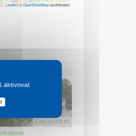
Leaflet
|
©
OpenStreetMap
contributors
š aktivovat
t
1 noc od
876 Kč
ION MAXIM