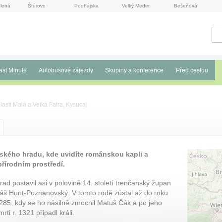
lená
Štúrovo
Podhájska
Velký Meder
Bešeňová
ast Minute
Autobusové zájezdy
Skupiny a konference
Před cestou
lasti
Malá a Velká Fatra, Kysuca
)
ského hradu, kde uvidíte románskou kapli a
řírodním prostředí.
rad postavil asi v polovině 14. století trenčanský župan
áš Hunt-Poznanovský. V tomto rodě zůstal až do roku
285, kdy se ho násilně zmocnil Matuš Čák a po jeho
mrti r. 1321 připadl králi.