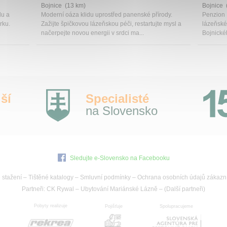
Bojnice (13 km)
Bojnice 
du a
Moderní oáza klidu uprostřed panenské přírody.
Penzion 
rku.
Zažijte špičkovou lázeňskou péči, restartujte mysl a
lázeňské
načerpejte novou energii v srdci ma...
Bojnické
ší
Specialisté
na Slovensko
Sledujte e-Slovensko na Facebooku
 stažení
–
Tištěné katalogy
–
Smluvní podmínky
–
Ochrana osobních údajů zákazn
Partneři:
CK Rywal
–
Ubytování Mariánské Lázně
– (
Další partneři
)
Pobyty realizuje
Pojišťuje
Spolupracujeme