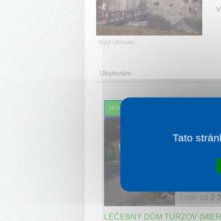
V
hrad Uhrovec
Ubytování
NOVINKA
Tato strán
1 noc od
2 
LÉČEBNÝ DŮM TURZOV (MIER