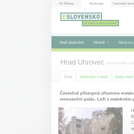
Panel pro správu cookies
CK Rekrea
Slovensko
Tuzemská dovo
Najít ubytování
Oblasti
Slevy a L
Hrad Uhrovec
(
Hrad/zámek
v ob
Úvod
Ubytování v okolí
Mapa okolí
Částečně přístupná zřícenina román
renesanční palác. Leží v malebném p
H
B
1
s