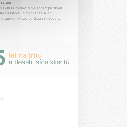
(14 km)
Maxim se nachází v malebném prostředí
ho městečka Bojnic cca 500 m od
ho zámku nad zoologickou zahradou....
let na trhu
a desetitisíce klientů
íků