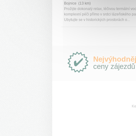
Bojnice (13 km)
Prožijte dokonalý relax, léčivou termální vo
komplexní péči přímo v srdci lázeňského pa
Ubytujte se v historických prostorách o...
Proč
Nejvýhodněj
e-
ceny zájezdů
Slovensko.cz?
Ke