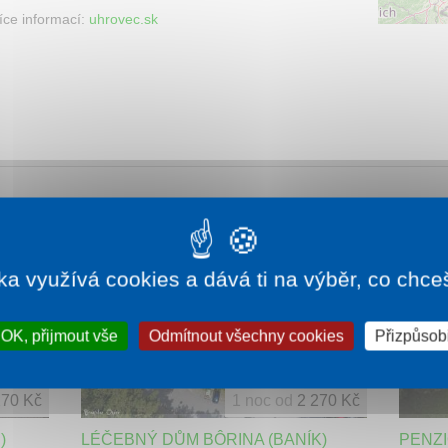
íce informací:
uhrovec.sk
NOVINKA
ka využívá cookies a dává ti na výběr, co chce
OK, přijmout vše
Odmítnout všechny cookies
Přizpůsobi
270 Kč
1 noc od
2 270 Kč
)
LÉČEBNÝ DŮM BÔRINA (BANÍK)
PENZ