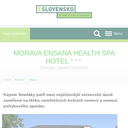
Panel pro správu cookies
Najít ubytování
Menu
Oblasti
MORAVA ENSANA HEALTH SPA
HOTEL
Slevy a Last Minute
★
★
★
(
Smrdáky
,
Západní Slovensko
)
Autobusové zájezdy
Úvod
Atrakce
Mapa
Skupiny a konference
Kúpele Smrdáky patří mezi nejúčinnější slovenské lázně
Před cestou
zaměřené na léčbu neinfekčních kožních nemocí a nemocí
pohybového aparátu.
Atrakce
O nás