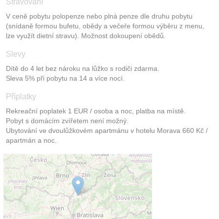
Stravování
V ceně pobytu polopenze nebo plná penze dle druhu pobytu
(snídaně formou bufetu, obědy a večeře formou výběru z menu,
lze využít dietní stravu). Možnost dokoupení obědů.
Slevy
Dítě do 4 let bez nároku na lůžko s rodiči zdarma.
Sleva 5% při pobytu na 14 a více nocí.
Příplatky
Rekreační poplatek 1 EUR / osoba a noc, platba na místě.
Pobyt s domácím zvířetem není možný.
Ubytování ve dvoulůžkovém apartmánu v hotelu Morava 660 Kč /
apartmán a noc.