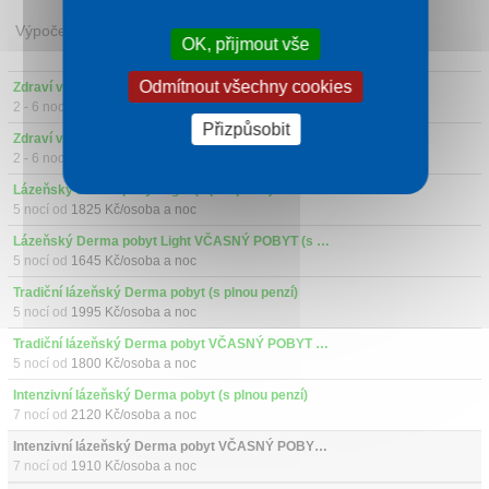
Výpočet ceny
OK, přijmout vše
Odmítnout všechny cookies
Zdraví ve Smrdácích (s polopenzí)
2 - 6 nocí od
1675 Kč/osoba a noc
Přizpůsobit
Zdraví ve Smrdácích VČASNÝ POBYT (s polopenzí)
2 - 6 nocí od
1510 Kč/osoba a noc
Lázeňský Derma pobyt Light (s polopenzí)
5 nocí od
1825 Kč/osoba a noc
Lázeňský Derma pobyt Light VČASNÝ POBYT (s polopenzí)
5 nocí od
1645 Kč/osoba a noc
Tradiční lázeňský Derma pobyt (s plnou penzí)
5 nocí od
1995 Kč/osoba a noc
Tradiční lázeňský Derma pobyt VČASNÝ POBYT (s plnou penzí)
5 nocí od
1800 Kč/osoba a noc
Intenzivní lázeňský Derma pobyt (s plnou penzí)
7 nocí od
2120 Kč/osoba a noc
Intenzivní lázeňský Derma pobyt VČASNÝ POBYT (s plnou penzí)
7 nocí od
1910 Kč/osoba a noc