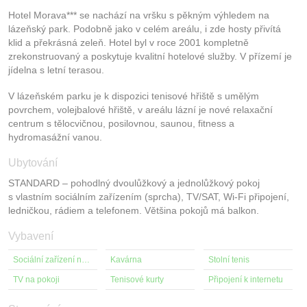
Hotel Morava*** se nachází na vršku s pěkným výhledem na
lázeňský park. Podobně jako v celém areálu, i zde hosty přivítá
klid a překrásná zeleň. Hotel byl v roce 2001 kompletně
zrekonstruovaný a poskytuje kvalitní hotelové služby. V přízemí je
jídelna s letní terasou.
V lázeňském parku je k dispozici tenisové hřiště s umělým
povrchem, volejbalové hřiště, v areálu lázní je nové relaxační
centrum s tělocvičnou, posilovnou, saunou, fitness a
hydromasážní vanou.
Ubytování
STANDARD – pohodlný dvoulůžkový a jednolůžkový pokoj
s vlastním sociálním zařízením (sprcha), TV/SAT, Wi-Fi připojení,
ledničkou, rádiem a telefonem. Většina pokojů má balkon.
Vybavení
Sociální zařízení na pokoji
Kavárna
Stolní tenis
TV na pokoji
Tenisové kurty
Připojení k internetu