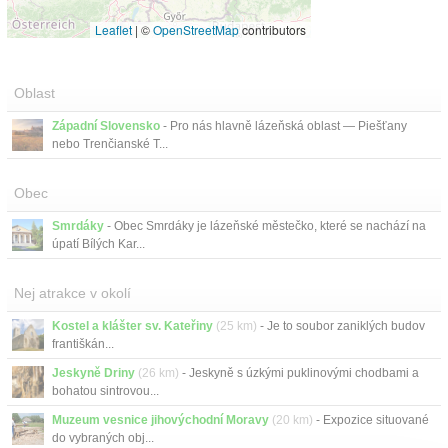
Leaflet
|
©
OpenStreetMap
contributors
Oblast
Západní Slovensko
- Pro nás hlavně lázeňská oblast — Piešťany
nebo Trenčianské T...
Obec
Smrdáky
- Obec Smrdáky je lázeňské městečko, které se nachází na
úpatí Bílých Kar...
Nej atrakce v okolí
Kostel a klášter sv. Kateřiny
(25 km)
- Je to soubor zaniklých budov
františkán...
Jeskyně Driny
(26 km)
- Jeskyně s úzkými puklinovými chodbami a
bohatou sintrovou...
Muzeum vesnice jihovýchodní Moravy
(20 km)
- Expozice situované
do vybraných obj...