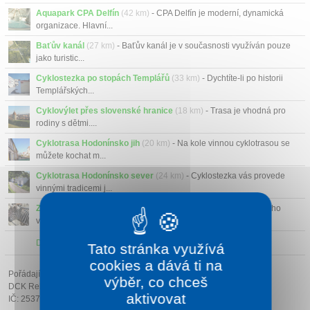
Aquapark CPA Delfín
(42 km)
- CPA Delfín je moderní, dynamická
organizace. Hlavní...
Baťův kanál
(27 km)
- Baťův kanál je v současnosti využíván pouze
jako turistic...
Cyklostezka po stopách Templářů
(33 km)
- Dychtíte-li po historii
Templářských...
Cyklovýlet přes slovenské hranice
(18 km)
- Trasa je vhodná pro
rodiny s dětmi....
Cyklotrasa Hodonínsko jih
(20 km)
- Na kole vinnou cyklotrasou se
můžete kochat m...
Cyklotrasa Hodonínsko sever
(24 km)
- Cyklostezka vás provede
vinnými tradicemi j...
ZOO Hodonín
(21 km)
- Zatímco původní zookoutek v době svého
vzniku v roce 1976 č...
Další atrakce v okolí
Tato stránka využívá
cookies a dává ti na
Pořádající cestovní kancelář:
výběr, co chceš
DCK Rekrea Ostrava s.r.o.
aktivovat
IČ: 25379178