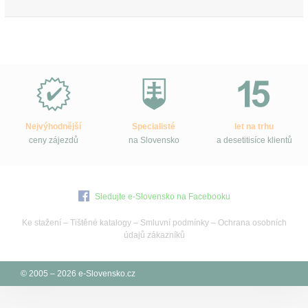
Proč
e-
Slovensko.cz?
Nejvýhodnější
Specialisté
let na trhu
ceny zájezdů
na Slovensko
a desetitisíce klientů
Sledujte e-Slovensko na Facebooku
Ke stažení
–
Tištěné katalogy
–
Smluvní podmínky
–
Ochrana osobních
údajů zákazníků
© 2005 – 2026 e-Slovensko.cz