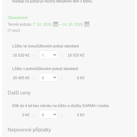
Nástup na pobyt je možný kterýkoliv den v týdnu.
Obsazenost
Termín pobytu:
7. 10. 2026
–
14. 10. 2026
(
7 nocí
)
Lůžko ve dvoulůžkovém pokoji standard
×
=
16 520 Kč
16 520 Kč
Lůžko v jednolůžkovém pokoji standard
×
=
20 405 Kč
0 Kč
Další ceny
Dítě do 4 let bez nároku na lůžko a služby DARMA / osoba
×
=
0 Kč
0 Kč
Nepovinné příplatky