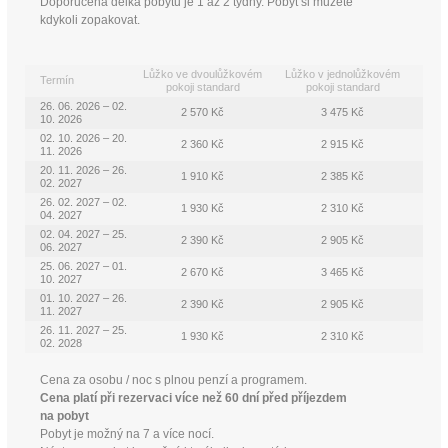
Doporučená délka pobytu je 1 až 2 týdny. Pobyt si můžete
kdykoli zopakovat.
Lůžko ve dvoulůžkovém
Lůžko v jednolůžkovém
Termín
pokoji standard
pokoji standard
26. 06. 2026 – 02.
2 570 Kč
3 475 Kč
10. 2026
02. 10. 2026 – 20.
2 360 Kč
2 915 Kč
11. 2026
20. 11. 2026 – 26.
1 910 Kč
2 385 Kč
02. 2027
26. 02. 2027 – 02.
1 930 Kč
2 310 Kč
04. 2027
02. 04. 2027 – 25.
2 390 Kč
2 905 Kč
06. 2027
25. 06. 2027 – 01.
2 670 Kč
3 465 Kč
10. 2027
01. 10. 2027 – 26.
2 390 Kč
2 905 Kč
11. 2027
26. 11. 2027 – 25.
1 930 Kč
2 310 Kč
02. 2028
Cena za osobu / noc s plnou penzí a programem.
Cena platí při rezervaci více než 60 dní před příjezdem
na pobyt
Pobyt je možný na 7 a více nocí.