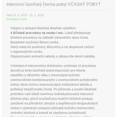
Intenzivní lázeňský Derma pobyt VČASNÝ POBYT
Platí 26. 6. 2026 - 25. 2. 2028
Kompletní ceník
Vstupní a výstupní lékařská lékařské vyšetření.
4 léčebné procedury na osobu / noc.
Lékař předepisuje
léčebné procedury na základě zdravotního stavu hosta.
Bezplatné využívání fitness centra.
Volný vstup do posilovny, tělocvičny a na skupinové cvičení
v regeneračním centru.
Organizované animační aktivity a zábava dle denní nabídky.
Vzhledem k intenzivnímu léčebnému schématu (4 procedury
denně) je tento lázeňský pobyt doporučen pro klienty
mladšího a středního věku s chronickými kožními
onemocněními kombinovanými s onemocněními pohybového
ústrojí, která mohou omezovat jejich každodenní aktivity a
potřebují zlepšit kvalitu života. Po příchodu a úvodní lékařské
prohlídce naši lékaři navrhnou individualizovaný intenzivní
léčebný plán, jehož součástí jsou tradiční léčebné postupy
založené na přírodních zdrojích a doplňkových terapeutických
metod s výsledným ústupem příznaků kožního onemocnění,
zmírnění ztuhlosti a bolesti se zlepšenou pohyblivostí.