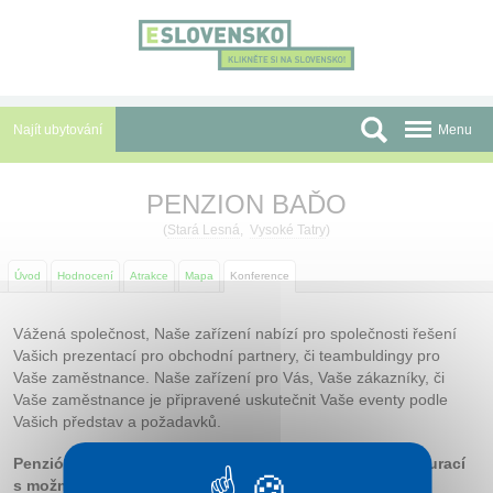
Panel pro správu cookies
Najít ubytování
Menu
Oblasti
PENZION BAĎO
Slevy a Last Minute
(
Stará Lesná
,
Vysoké Tatry
)
Autobusové zájezdy
Úvod
Hodnocení
Atrakce
Mapa
Konference
Skupiny a konference
Vážená společnost, Naše zařízení nabízí pro společnosti řešení
Vašich prezentací pro obchodní partnery, či teambuldingy pro
Před cestou
Vaše zaměstnance. Naše zařízení pro Vás, Vaše zákazníky, či
Vaše zaměstnance je připravené uskutečnit Vaše eventy podle
Atrakce
Vašich představ a požadavků.
O nás
Penzión BAĎO disponuje konferenční místností a restaurací
s možností realizovat: