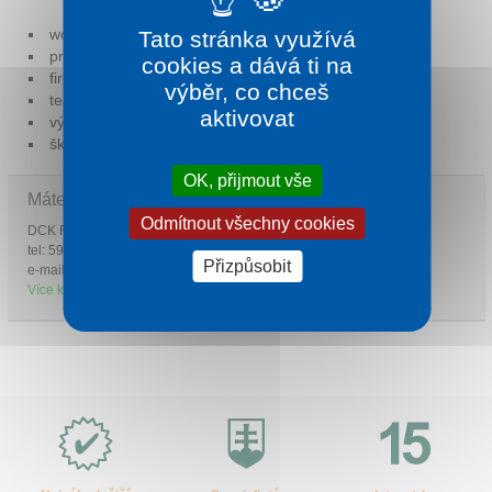
Kontakt
workshopy
Tato stránka využívá
prezentace
cookies a dává ti na
firemní oslavy
výběr, co chceš
teambulidingy
aktivovat
výroční střetnutí
školení.
OK, přijmout vše
Máte zájem o skupinový pobyt nebo konferenci?
Odmítnout všechny cookies
DCK Rekrea Ostrava, s.r.o.
tel: 596 112 301
Přizpůsobit
e-mail:
rekrea@rekrea.info
Více kontaktů
Proč
e-
Slovensko.cz?