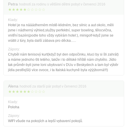
Petra
hodnotí za rodinu s většími dětmi pobyt v červenci 2016
★★★★★☆☆☆☆☆
Klady:
Hotel je na nááádherném místě-klidném, bez silnic a aut okolo, měli
jsme i nádherný výhled,služby perfektní, super bowling, tělocvična,
vnitřní bazén(podle toho vždy vybírám hotel:), minigolf-když jsme se
vrátili z túry, byla další zábava pro děcka......
Zápory:
Chyběl nám tenisový kurt(když byl den odpočinku, kluci by si šli zahrát)
a máme jednoho 6ti letého, takže i to dětské hřiště nám chybělo. Jídlo
tak průměr-byli jsme loni ubytovaní v DUu v Beskydech a tam byl výběr
jídla pestřejší(i více ovoce, i ta Italská kuchyně byla výýýborná!!!)
Alena
hodnotí za starší pár pobyt v červenci 2016
★★★★★★☆☆☆☆
Klady:
Poloha
Zápory:
WIFI všude na pokojích a lepší vybavení pokojů.