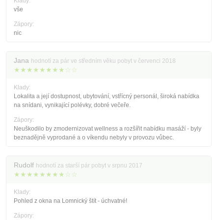
Klady:
vše
Zápory:
nic
Jana
hodnotí za pár ve středním věku pobyt v červenci 2018
★★★★★★★★☆☆
Klady:
Lokalita a její dostupnost, ubytování, vstřícný personál, široká nabídka
na snídani, vynikající polévky, dobré večeře.
Zápory:
Neuškodilo by zmodernizovat wellness a rozšířit nabídku masáží - byly
beznadějně vyprodané a o víkendu nebyly v provozu vůbec.
Rudolf
hodnotí za starší pár pobyt v srpnu 2017
★★★★★★★★☆☆
Klady:
Pohled z okna na Lomnický štít - úchvatné!
Zápory: