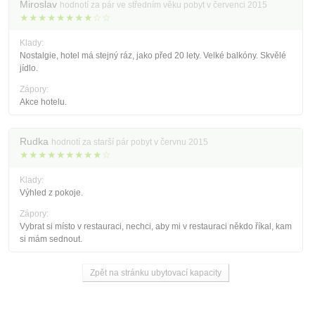
Miroslav
hodnotí za pár ve středním věku pobyt v červenci 2015
★★★★★★★★☆☆
Klady:
Nostalgie, hotel má stejný ráz, jako před 20 lety. Velké balkóny. Skvělé
jídlo.
Zápory:
Akce hotelu.
Rudka
hodnotí za starší pár pobyt v červnu 2015
★★★★★★★★★☆
Klady:
Výhled z pokoje.
Zápory:
Vybrat si místo v restauraci, nechci, aby mi v restauraci někdo říkal, kam
si mám sednout.
Zpět na stránku ubytovací kapacity