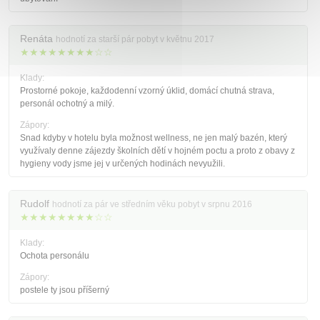
Renáta
hodnotí za starší pár pobyt v květnu 2017
★★★★★★★★☆☆
Klady:
Prostorné pokoje, každodenní vzorný úklid, domácí chutná strava,
personál ochotný a milý.
Zápory:
Snad kdyby v hotelu byla možnost wellness, ne jen malý bazén, který
využívaly denne zájezdy školních dětí v hojném poctu a proto z obavy z
hygieny vody jsme jej v určených hodinách nevyužili.
Rudolf
hodnotí za pár ve středním věku pobyt v srpnu 2016
★★★★★★★★☆☆
Klady:
Ochota personálu
Zápory:
postele ty jsou příšerný