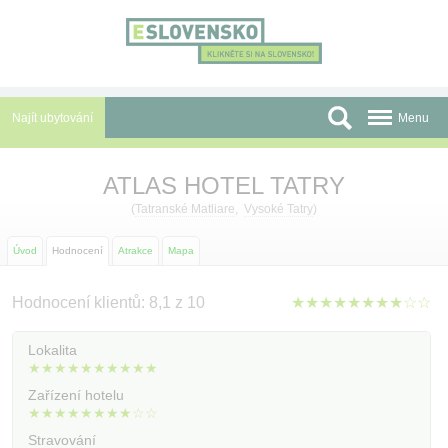
Panel pro správu cookies
Najít ubytování
Menu
Oblasti
ATLAS HOTEL TATRY
Slevy a Last Minute
(
Tatranské Matliare
,
Vysoké Tatry
)
Autobusové zájezdy
Úvod
Hodnocení
Atrakce
Mapa
Skupiny a konference
Hodnocení klientů: 8,1 z 10
★★★★★★★★☆☆
Před cestou
Lokalita
★★★★★★★★★★
Atrakce
Zařízení hotelu
★★★★★★★★☆☆
O nás
Stravování