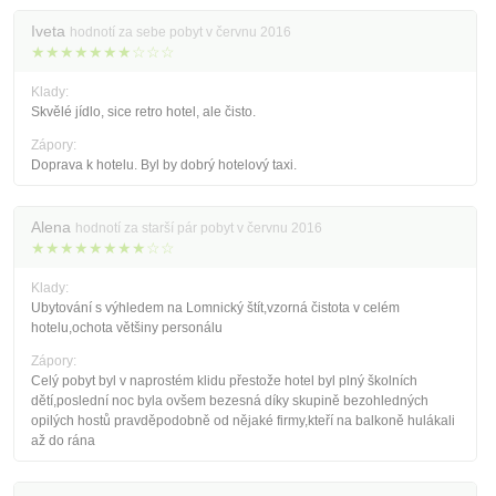
Iveta
hodnotí za sebe pobyt v červnu 2016
★★★★★★★☆☆☆
Klady:
Skvělé jídlo, sice retro hotel, ale čisto.
Zápory:
Doprava k hotelu. Byl by dobrý hotelový taxi.
Alena
hodnotí za starší pár pobyt v červnu 2016
★★★★★★★★☆☆
Klady:
Ubytování s výhledem na Lomnický štít,vzorná čistota v celém
hotelu,ochota většiny personálu
Zápory:
Celý pobyt byl v naprostém klidu přestože hotel byl plný školních
dětí,poslední noc byla ovšem bezesná díky skupině bezohledných
opilých hostů pravděpodobně od nějaké firmy,kteří na balkoně hulákali
až do rána