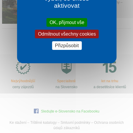
Kontakt
Hotel leží v příjemném prostředí Smížany –
aktivovat
Hradisko v Slovenském Ráji.
1 noc od
1 703 Kč
OK, přijmout vše
Odmítnout všechny cookies
Přizpůsobit
Proč
e-
Slovensko.cz?
Nejvýhodnější
Specialisté
let na trhu
ceny zájezdů
na Slovensko
a desetitisíce klientů
Sledujte e-Slovensko na Facebooku
Ke stažení
–
Tištěné katalogy
–
Smluvní podmínky
–
Ochrana osobních
údajů zákazníků