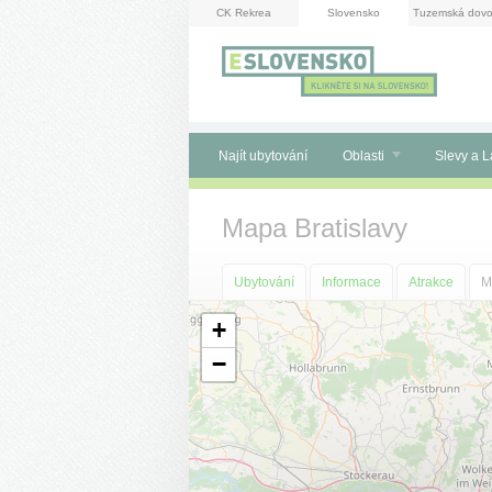
Panel pro správu cookies
CK Rekrea
Slovensko
Tuzemská dovo
Najít ubytování
Oblasti
Slevy a L
Mapa Bratislavy
Ubytování
Informace
Atrakce
M
+
−