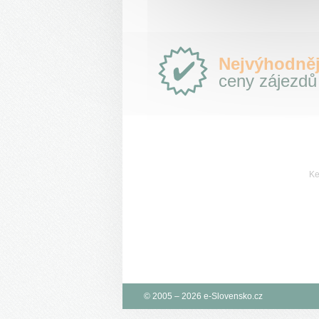
Proč
Nejvýhodněj
e-
ceny zájezdů
Slovensko.cz?
Ke
© 2005 – 2026 e-Slovensko.cz