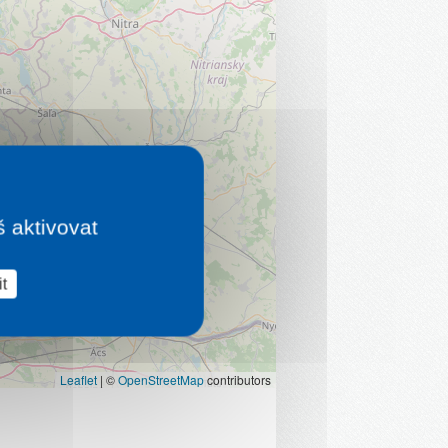
š aktivovat
t
Leaflet
|
©
OpenStreetMap
contributors