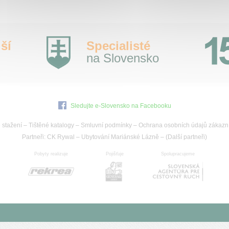
ší
Specialisté
na Slovensko
Sledujte e-Slovensko na Facebooku
 stažení
–
Tištěné katalogy
–
Smluvní podmínky
–
Ochrana osobních údajů zákazn
Partneři:
CK Rywal
–
Ubytování Mariánské Lázně
– (
Další partneři
)
Pobyty realizuje
Pojišťuje
Spolupracujeme