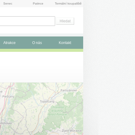
Senec
Patince
Termální koupaliště
Atrakce
O nás
Kontakt