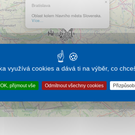
×
Bratislava
Oblast kolem hlavního města Slovenska.
Více…
ka využívá cookies a dává ti na výběr, co chce
OK, přijmout vše
Odmítnout všechny cookies
Přizpůsobi