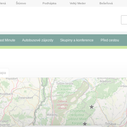
lená
Štúrovo
Podhájska
Velký Meder
Bešeňová
ast Minute
Autobusové zájezdy
Skupiny a konference
Před cestou
apa