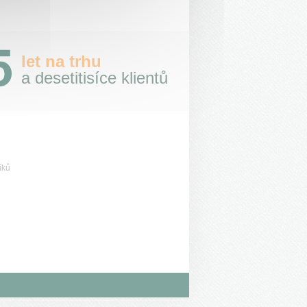
let na trhu
a desetitisíce klientů
íků