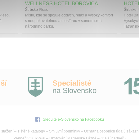
WELLNESS HOTEL BOROVICA
HOTEL
Štrbské Pleso
Štrbské 
Pleso.
Místo, kde se spojuje oddych, relax a vysoký komfort
Hotel Ba
ě
s neopakovatelnou atmosférou v samém srdci
Vysokých
národního parku.
Tatranské
ší
Specialisté
na Slovensko
Sledujte e-Slovensko na Facebooku
 stažení
–
Tištěné katalogy
–
Smluvní podmínky
–
Ochrana osobních údajů zákazn
Partneři:
CK Rywal
–
Ubytování Mariánské Lázně
– (
Další partneři
)