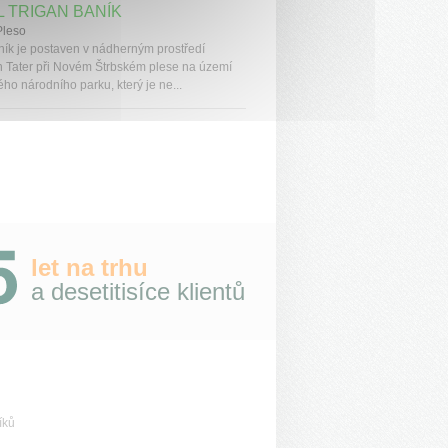
 TRIGAN BANÍK
Pleso
ník je postaven v nádherným prostředí
 Tater při Novém Štrbském plese na území
ho národního parku, který je ne...
let na trhu
a desetitisíce klientů
íků