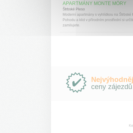
APARTMÁNY MONTE MÓRY
Štrbské Pleso
Moderní apartmány s vyhlídkou na Štrbské 
Pohodu a klid v přírodním prostřední si určit
zamilujete.
Proč
Nejvýhodněj
e-
ceny zájezdů
Slovensko.cz?
Ke