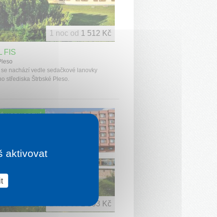
1 noc od
1 512 Kč
 FIS
Pleso
s se nachází vedle sedačkové lanovky
ho střediska Štrbské Pleso.
É HODNOCENÍ
š aktivovat
t
1 noc od
2 303 Kč