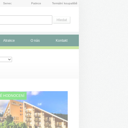
Senec
Patince
Termální koupaliště
Atrakce
O nás
Kontakt
É HODNOCENÍ