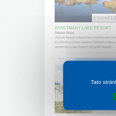
1 noc od
1 
APARTMÁNY LAKE RESORT
Štrbské Pleso
Objevte kouzlo odpočinku v nádherném ho
prostředí na břehu malého Štrbského plesa
apartmány Lake Resort Vás jistě okouzlí...
Tato strán
1 noc od
1 