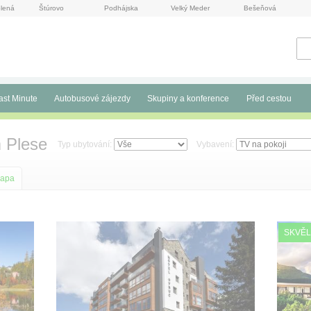
lená
Štúrovo
Podhájska
Velký Meder
Bešeňová
ast Minute
Autobusové zájezdy
Skupiny a konference
Před cestou
 Plese
Typ ubytování:
Vybavení:
apa
SKVĚL