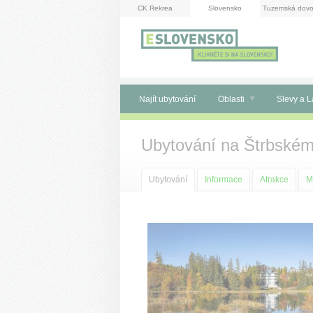
Panel pro správu cookies
CK Rekrea
Slovensko
Tuzemská dovo
Najít ubytování
Oblasti
Slevy a L
Ubytování na Štrbském
Ubytování
Informace
Atrakce
M