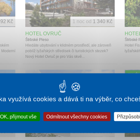
292 Kč
1 noc od
1 340 Kč
HOTEL OVRUČ
HOTEL
Štrbské Pleso
Štrbské 
rském
Hledáte ubytování v klidném prostředí, ale zároveň
Hotel Fi
. Moderní
poblíž lyžařských středisek či turistických stezek?
lyžařské
Nový Hotel Ovruč je pro Vás skvě...
SKVĚL
ka využívá cookies a dává ti na výběr, co chce
OK, přijmout vše
Odmítnout všechny cookies
Přizpůsobi
660 Kč
1 noc od
1 980 Kč