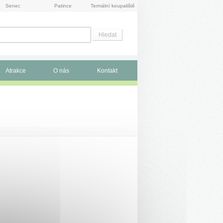
Senec
Patince
Termální koupaliště
Atrakce
O nás
Kontakt