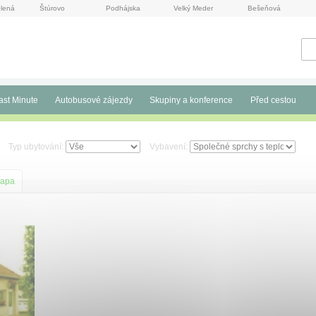
lená
Štúrovo
Podhájska
Velký Meder
Bešeňová
ast Minute
Autobusové zájezdy
Skupiny a konference
Před cestou
Typ ubytování:
Vybavení:
apa