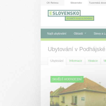
Panel pro správu cookies
CK Rekrea
Slovensko
Tuzemská dovo
Najít ubytování
Oblasti
Slevy a L
Ubytování v Podhájské
Ubytování
Informace
Atrakce
M
SKVĚLÉ HODNOCENÍ