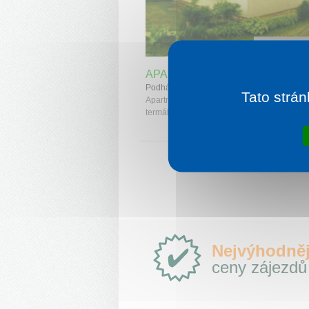
1 noc od
4
APARTMÁNY PODHÁJSKA I.
Podhájska
Tato strán
Apartmánové domy jsou vzdálené 750 m o
termálního koupaliště.
Proč
Nejvýhodněj
e-
ceny zájezdů
Slovensko.cz?