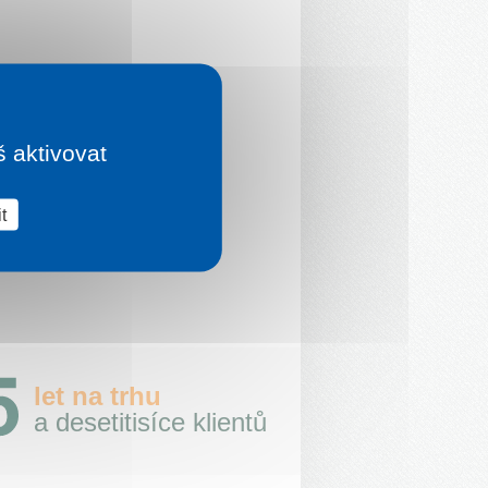
š aktivovat
t
let na trhu
a desetitisíce klientů