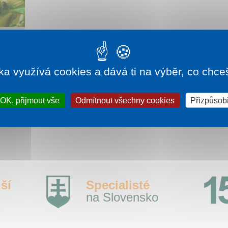
65 Kč
ka využívá cookies a dává ti na výběr, co chce
OK, přijmout vše
Odmítnout všechny cookies
Přizpůsobi
ší
Specialisté
na Slovensko