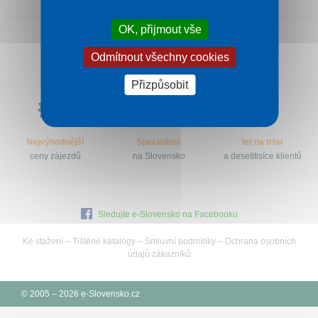
Kontakt
OK, přijmout vše
Odmítnout všechny cookies
Přizpůsobit
Proč
e-
Slovensko.cz?
Nejvýhodnější
Specialisté
let na trhu
ceny zájezdů
na Slovensko
a desetitisíce klientů
Sledujte e-Slovensko na Facebooku
Ke stažení
–
Tištěné katalogy
–
Smluvní podmínky
–
Ochrana osobních
údajů zákazníků
© 2005 – 2026 e-Slovensko.cz