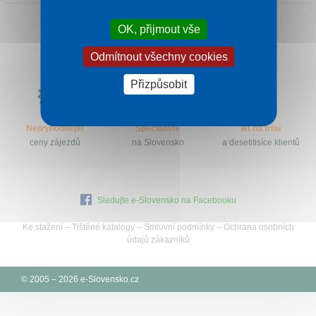
Kontakt
OK, přijmout vše
Odmítnout všechny cookies
Proč
Přizpůsobit
e-
Slovensko.cz?
Nejvýhodnější
Specialisté
let na trhu
ceny zájezdů
na Slovensko
a desetitisíce klientů
Sledujte e-Slovensko na Facebooku
Ke stažení
–
Tištěné katalogy
–
Smluvní podmínky
–
Ochrana osobních
údajů zákazníků
© 2005 – 2026 e-Slovensko.cz