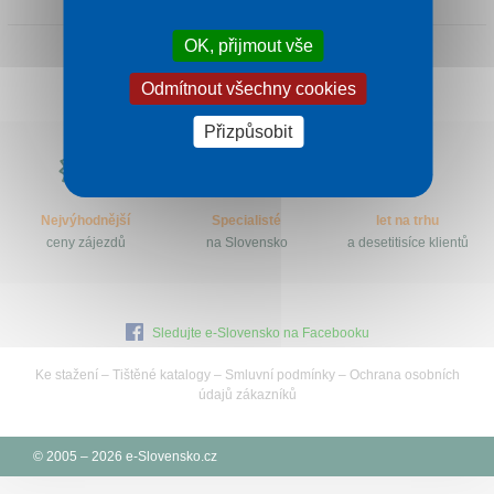
Kontakt
OK, přijmout vše
Odmítnout všechny cookies
Přizpůsobit
Proč
e-
Slovensko.cz?
Nejvýhodnější
Specialisté
let na trhu
ceny zájezdů
na Slovensko
a desetitisíce klientů
Sledujte e-Slovensko na Facebooku
Ke stažení
–
Tištěné katalogy
–
Smluvní podmínky
–
Ochrana osobních
údajů zákazníků
© 2005 – 2026 e-Slovensko.cz