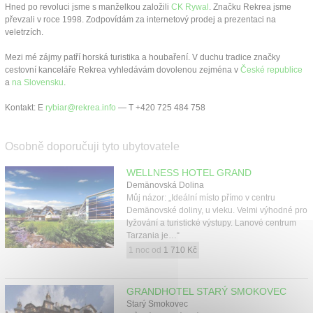
Kontakt
Hned po revoluci jsme s manželkou založili
CK Rywal
. Značku Rekrea jsme
převzali v roce 1998. Zodpovídám za internetový prodej a prezentaci na
veletrzích.
Mezi mé zájmy patří horská turistika a houbaření. V duchu tradice značky
cestovní kanceláře Rekrea vyhledávám dovolenou zejména v
České republice
a
na Slovensku
.
Kontakt: E
rybiar@rekrea.info
— T +420 725 484 758
Osobně doporučuji tyto ubytovatele
WELLNESS HOTEL GRAND
Demänovská Dolina
Můj názor: „Ideální místo přímo v centru
Demänovské doliny, u vleku. Velmi výhodné pro
lyžování a turistické výstupy. Lanové centrum
Tarzania je…“
1 noc od
1 710 Kč
GRANDHOTEL STARÝ SMOKOVEC
Starý Smokovec