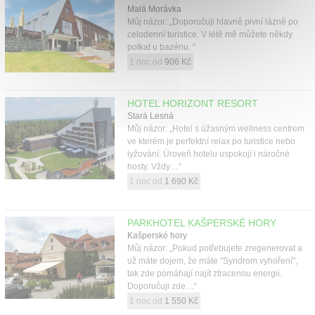
Malá Morávka
Můj názor: „Doporučuji hlavně pivní lázně po
celodenní turistice. V létě mě můžete někdy
potkat u bazénu. “
1 noc od
906 Kč
HOTEL HORIZONT RESORT
Stará Lesná
Můj názor: „Hotel s úžasným wellness centrem
ve kterém je perfektní relax po turistice nebo
lyžování. Úroveň hotelu uspokojí i náročné
hosty. Vždy…“
1 noc od
1 690 Kč
PARKHOTEL KAŠPERSKÉ HORY
Kašperské hory
Můj názor: „Pokud potřebujete zregenerovat a
už máte dojem, že máte "Syndrom vyhoření",
tak zde pomáhají najít ztracenou energii.
Doporučuji zde…“
1 noc od
1 550 Kč