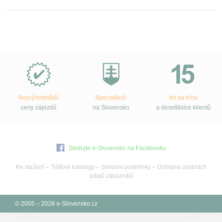
Proč
e-
Slovensko.cz?
Nejvýhodnější
Specialisté
let na trhu
ceny zájezdů
na Slovensko
a desetitisíce klientů
Sledujte e-Slovensko na Facebooku
Ke stažení
–
Tištěné katalogy
–
Smluvní podmínky
–
Ochrana osobních
údajů zákazníků
© 2005 – 2026 e-Slovensko.cz