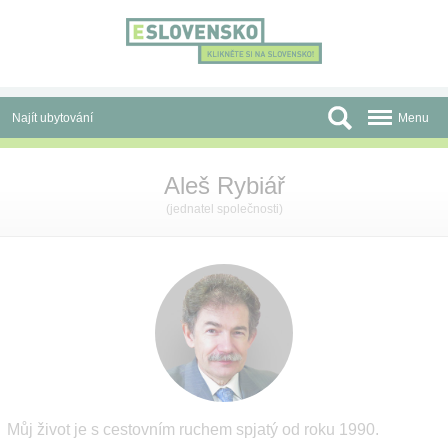
Panel pro správu cookies
Najít ubytování
Menu
Oblasti
Aleš Rybiář
Slevy a Last Minute
(jednatel společnosti)
Autobusové zájezdy
Skupiny a konference
Před cestou
Atrakce
O nás
Můj život je s cestovním ruchem spjatý od roku 1990.