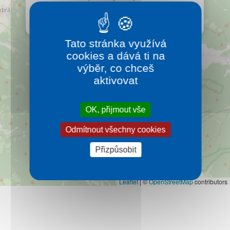
Kontakt
koupaliště nabízí jedinečný nerezový bazén a 4
druhy saun zakomponované do lesa.
Více…
Tato stránka využívá
cookies a dává ti na
výběr, co chceš
aktivovat
OK, přijmout vše
Odmítnout všechny cookies
Přizpůsobit
Leaflet
|
©
OpenStreetMap
contributors