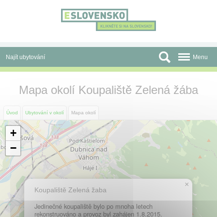
Panel pro správu cookies
Najít ubytování
Menu
Oblasti
Mapa okolí Koupaliště Zelená žába
Slevy a Last Minute
Úvod
Ubytování v okolí
Mapa okolí
Autobusové zájezdy
+
Skupiny a konference
−
Před cestou
Atrakce
×
Koupaliště Zelená žaba
O nás
Jedinečné koupaliště bylo po mnoha letech
rekonstruováno a provoz byl zahájen 1.8.2015.