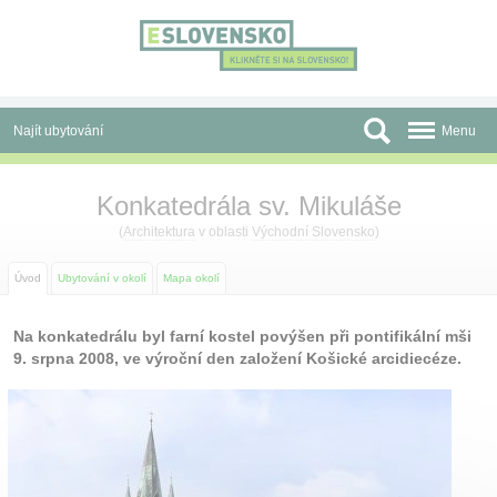
Panel pro správu cookies
Najít ubytování
Menu
Oblasti
Konkatedrála sv. Mikuláše
Slevy a Last Minute
(
Architektura
v oblasti
Východní Slovensko
)
Autobusové zájezdy
Úvod
Ubytování v okolí
Mapa okolí
Skupiny a konference
Na konkatedrálu byl farní kostel povýšen při pontifikální mši
9. srpna 2008, ve výroční den založení Košické arcidiecéze.
Před cestou
Atrakce
O nás