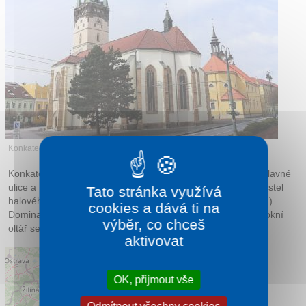
Kontakt
Konkatedrála sv. Mikuláše
Konkatedrála svatého Mikuláše se nachází v severní části Hlavné
ulice a tvoří jednu z dominant města. Jedná se o trojlodní kostel
Tato stránka využívá
halového typu, tj. všechny lodě mají stejnou výšku (16 metrů).
cookies a dává ti na
Dominantou je 71 metrů Vysoká věž. V interiéru zaujme barokní
výběr, co chceš
oltář se zachovanou gotickou skříní v hlavní loďi.
aktivovat
OK, přijmout vše