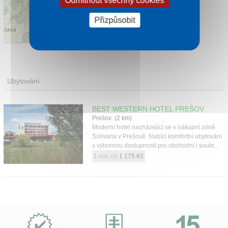
Odmítnout všechny cookies
Přizpůsobit
Leaflet
|
©
OpenStreetMap
contributors
Ubytování
BEST WESTERN HOTEL PREŠOV
Prešov (2 km)
Moderní hotel nacházející se v nákupní zóně
Solivaria v Prešově. Nabízí komfortní ubytování
s výbornou dostupností pro obchodní i soukr...
1 noc od
1 175 Kč
Proč
e-