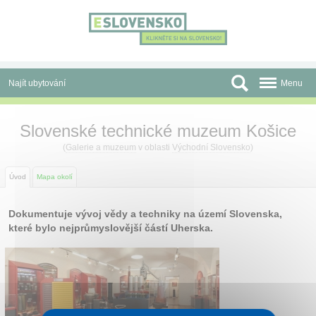
Panel pro správu cookies
Najít ubytování
Menu
Oblasti
Slovenské technické muzeum Košice
Slevy a Last Minute
(
Galerie a muzeum
v oblasti
Východní Slovensko
)
Autobusové zájezdy
Úvod
Mapa okolí
Skupiny a konference
Dokumentuje vývoj vědy a techniky na území Slovenska,
které bylo nejprůmyslovější částí Uherska.
Před cestou
Atrakce
O nás