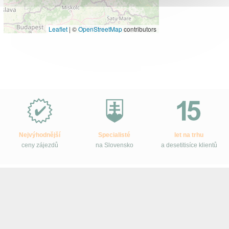
Leaflet
|
©
OpenStreetMap
contributors
Proč
e-
Slovensko.cz?
Nejvýhodnější
Specialisté
let na trhu
ceny zájezdů
na Slovensko
a desetitisíce klientů
Sledujte e-Slovensko na Facebooku
Ke stažení
–
Tištěné katalogy
–
Smluvní podmínky
–
Ochrana osobních
údajů zákazníků