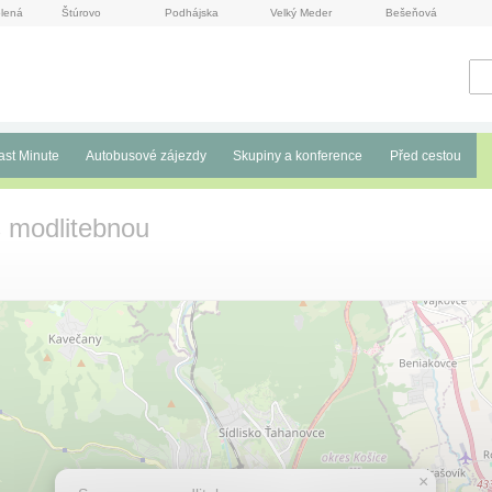
lená
Štúrovo
Podhájska
Velký Meder
Bešeňová
ast Minute
Autobusové zájezdy
Skupiny a konference
Před cestou
 modlitebnou
×