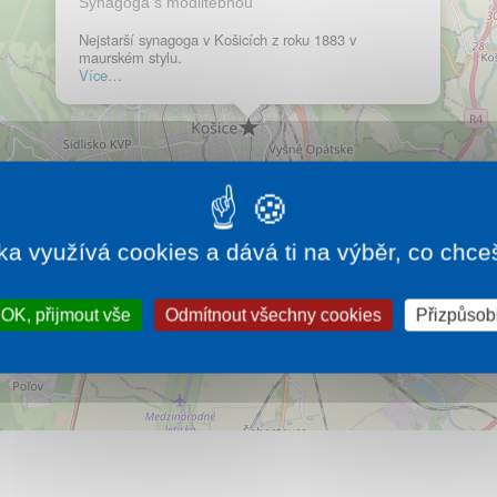
Synagoga s modlitebnou
Nejstarší synagoga v Košicích z roku 1883 v
maurském stylu.
Více…
ka využívá cookies a dává ti na výběr, co chce
OK, přijmout vše
Odmítnout všechny cookies
Přizpůsobi