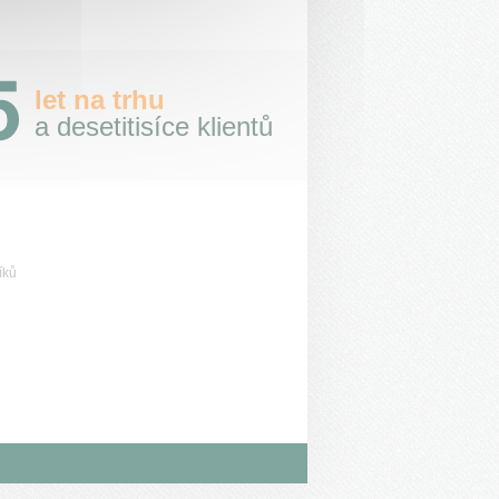
let na trhu
a desetitisíce klientů
íků