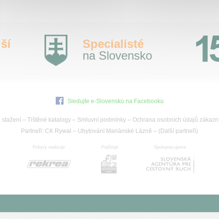
ší
Specialisté
na Slovensko
Sledujte e-Slovensko na Facebooku
 stažení
–
Tištěné katalogy
–
Smluvní podmínky
–
Ochrana osobních údajů zákazn
Partneři:
CK Rywal
–
Ubytování Mariánské Lázně
– (
Další partneři
)
Pobyty realizuje
Pojišťuje
Spolupracujeme