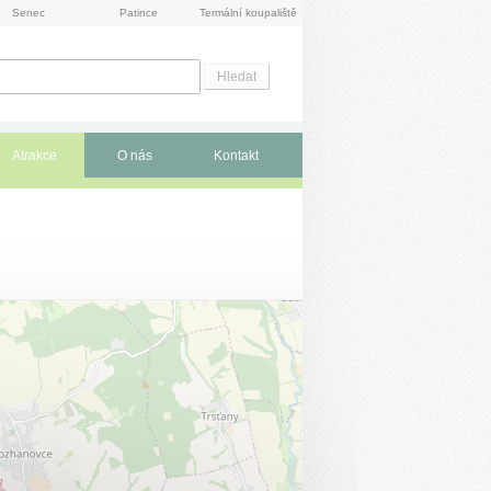
Senec
Patince
Termální koupaliště
Atrakce
O nás
Kontakt