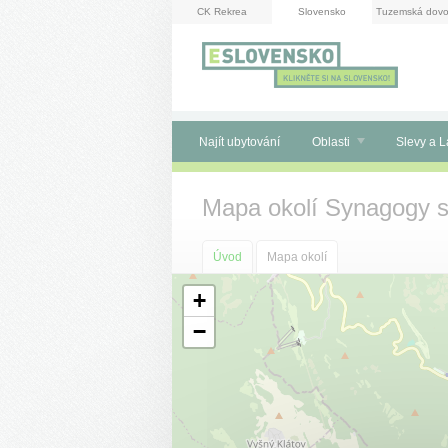
Panel pro správu cookies
CK Rekrea
Slovensko
Tuzemská dovo
Najít ubytování
Oblasti
Slevy a L
Mapa okolí Synagogy s
Úvod
Mapa okolí
+
−