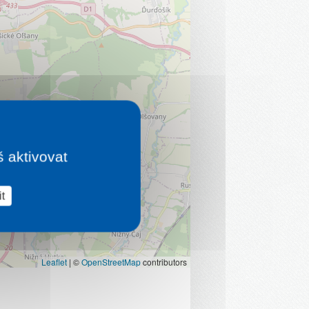
š aktivovat
t
Leaflet
|
©
OpenStreetMap
contributors