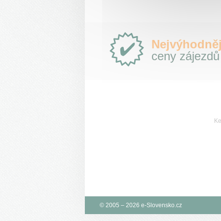
Proč
Nejvýhodněj
e-
ceny zájezdů
Slovensko.cz?
Ke
© 2005 – 2026 e-Slovensko.cz