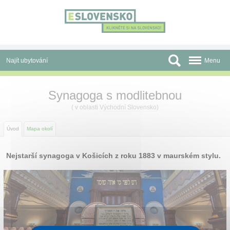
Panel pro správu cookies
Najít ubytování
Menu
Oblasti
Synagoga s modlitebnou
Slevy a Last Minute
( v oblasti
Východní Slovensko
)
Autobusové zájezdy
Úvod
Mapa okolí
Skupiny a konference
Nejstarší synagoga v Košicích z roku 1883 v maurském stylu.
Před cestou
Atrakce
O nás