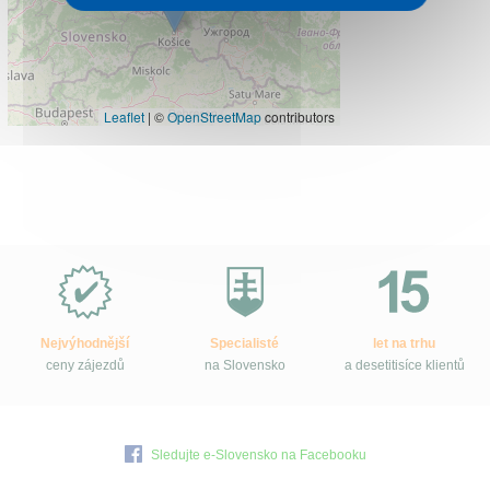
Leaflet
|
©
OpenStreetMap
contributors
Proč
e-
Slovensko.cz?
Nejvýhodnější
Specialisté
let na trhu
ceny zájezdů
na Slovensko
a desetitisíce klientů
Sledujte e-Slovensko na Facebooku