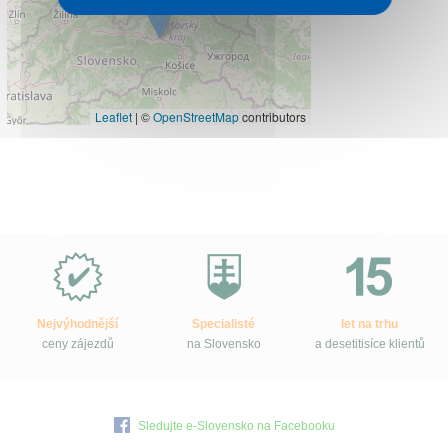
Leaflet
|
©
OpenStreetMap
contributors
Proč
e-
Slovensko.cz?
Nejvýhodnější
Specialisté
let na trhu
ceny zájezdů
na Slovensko
a desetitisíce klientů
Sledujte e-Slovensko na Facebooku