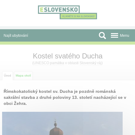
Panel pro správu cookies
Najít ubytování
Menu
Oblasti
Kostel svatého Ducha
Slevy a Last Minute
(
UNESCO památka
v oblasti
Slovenský ráj
)
Autobusové zájezdy
Úvod
Mapa okolí
Skupiny a konference
Římskokatolický kostel sv. Ducha je pozdně románská
sakrální stavba z druhé poloviny 13. století nacházející se v
Před cestou
obci Žehra.
Atrakce
O nás