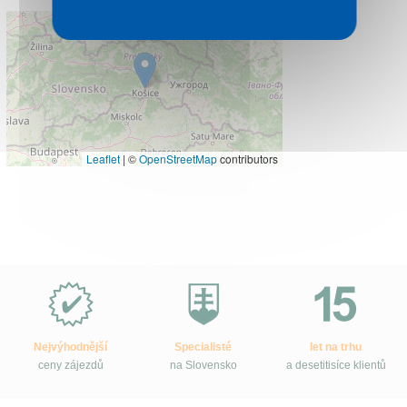
Leaflet
|
©
OpenStreetMap
contributors
Proč
e-
Slovensko.cz?
Nejvýhodnější
Specialisté
let na trhu
ceny zájezdů
na Slovensko
a desetitisíce klientů