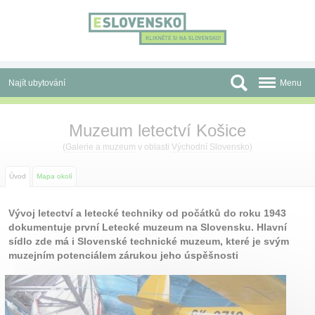
Panel pro správu cookies
Najít ubytování
Menu
Oblasti
Muzeum letectví Košice
Slevy a Last Minute
(
Galerie a muzeum
v oblasti
Východní Slovensko
)
Autobusové zájezdy
Úvod
Mapa okolí
Skupiny a konference
Vývoj letectví a letecké techniky od počátků do roku 1943
dokumentuje první Letecké muzeum na Slovensku. Hlavní
Před cestou
sídlo zde má i Slovenské technické muzeum, které je svým
muzejním potenciálem zárukou jeho úspěšnosti
Atrakce
O nás