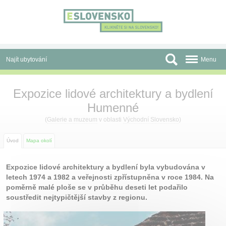
Panel pro správu cookies
Najít ubytování
Menu
Oblasti
Expozice lidové architektury a bydlení
Humenné
Slevy a Last Minute
(
Galerie a muzeum
v oblasti
Východní Slovensko
)
Autobusové zájezdy
Úvod
Mapa okolí
Skupiny a konference
Expozice lidové architektury a bydlení byla vybudována v
Před cestou
letech 1974 a 1982 a veřejnosti zpřístupněna v roce 1984. Na
poměrně malé ploše se v průběhu deseti let podařilo
Atrakce
soustředit nejtypičtější stavby z regionu.
O nás