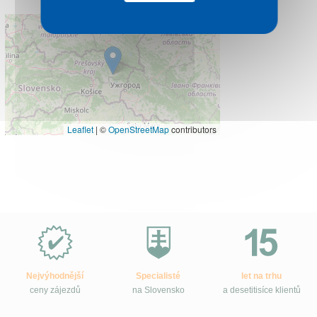
Leaflet
|
©
OpenStreetMap
contributors
Proč
e-
Slovensko.cz?
Nejvýhodnější
Specialisté
let na trhu
ceny zájezdů
na Slovensko
a desetitisíce klientů