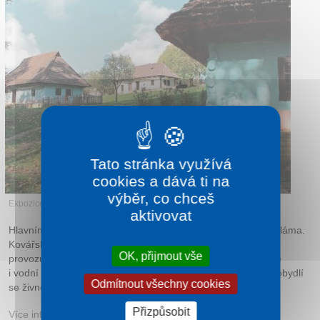
Kontakt
Tato stránka využívá
cookies a dává ti na
výběr, co chceš
Expozice lidové architektury a bydlení Humenné
aktivovat
Hlavním stavebním materiálem bylo dřevo, hlína, kámen a sláma.
Kovářská dílna z Nechvaľovej Polianky je dodnes schopná
OK, přijmout vše
provozu. Jednotlivé domy doplňují sýpky a studna. Obdobně
i vodní mlýn z Vyšné Jablonky je příkladem úzkého spojení obydlí
Odmítnout všechny cookies
se živností.
Přizpůsobit
Více informací:
humenne.sk