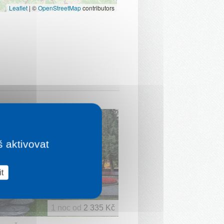
Leaflet
|
©
OpenStreetMap
contributors
š aktivovat
t
1 noc od
2 335 Kč