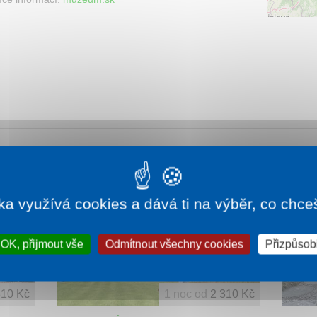
ka využívá cookies a dává ti na výběr, co chce
OK, přijmout vše
Odmítnout všechny cookies
Přizpůsobi
310 Kč
1 noc od
2 310 Kč