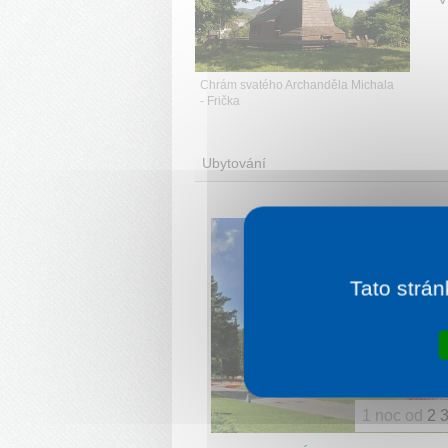
Chrám svatého Archanděla Michala
- Frička
Ubytování
Tato strán
1 noc od
2 