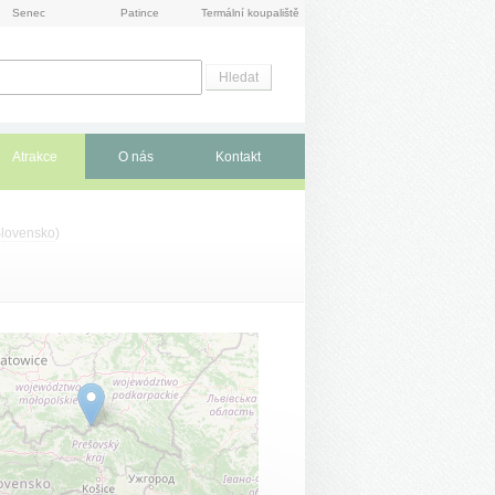
Senec
Patince
Termální koupaliště
Atrakce
O nás
Kontakt
Slovensko
)