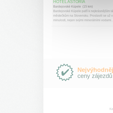
HOTEL ASTÓRIA
Bardejovské Kúpele (15 km)
Bardejovské Kúpele patří k nejkrásnějším 
městečkům na Slovensku. Proslavili se už v
minulosti, nejen svými minerálními vodami..
Proč
Nejvýhodněj
e-
ceny zájezdů
Slovensko.cz?
Ke