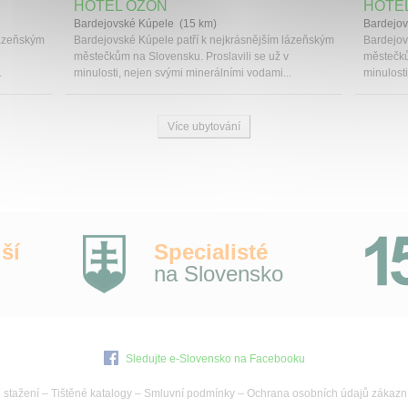
HOTEL OZÓN
HOTE
Bardejovské Kúpele (15 km)
Bardejov
lázeňským
Bardejovské Kúpele patří k nejkrásnějším lázeňským
Bardejov
městečkům na Slovensku. Proslavili se už v
městečků
.
minulosti, nejen svými minerálními vodami...
minulosti
Více ubytování
ší
Specialisté
na Slovensko
Sledujte e-Slovensko na Facebooku
 stažení
–
Tištěné katalogy
–
Smluvní podmínky
–
Ochrana osobních údajů zákazn