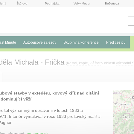
lená
Štúrovo
Podhájska
Velký Meder
Bešeňová
ast Minute
Autobusové zájezdy
Skupiny a konference
Před cestou
ěla Michala - Frička
(
Kostel, kaple, klášter
v oblasti
Východní 
rubové stavby v exteriéru, kovový kříž nad oltářní
 dominující věží.
rošel významnými úpravami v letech 1933 a
971. Interiér vymaloval v roce 1933 prešovský malíř J.
agner.
íce informací:
muzeum.sk