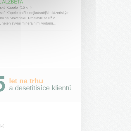
L ALŽBETA
ské Kúpele (15 km)
ské Kúpele patří k nejkrásnějším lázeňským
m na Slovensku. Proslavili se už v
, nejen svými minerálními vodami...
let na trhu
a desetitisíce klientů
íků