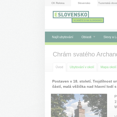
Panel pro správu cookies
CK Rekrea
Slovensko
Tuzemská dovo
Najít ubytování
Oblasti
Slevy a L
Chrám svatého Archand
Úvod
Ubytování v okolí
Mapa okolí
Postaven v 18. století. Trojdílnost s
částí, malá věžička nad hlavní lodí s
P
1
W
V