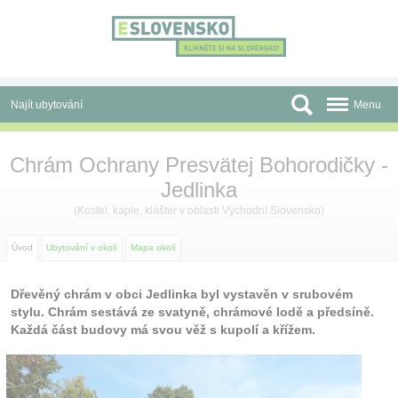
Panel pro správu cookies
Najít ubytování
Menu
Oblasti
Chrám Ochrany Presvätej Bohorodičky -
Jedlinka
Slevy a Last Minute
(
Kostel, kaple, klášter
v oblasti
Východní Slovensko
)
Autobusové zájezdy
Úvod
Ubytování v okolí
Mapa okolí
Skupiny a konference
Dřevěný chrám v obci Jedlinka byl vystavěn v srubovém
Před cestou
stylu. Chrám sestává ze svatyně, chrámové lodě a předsíně.
Každá část budovy má svou věž s kupolí a křížem.
Atrakce
O nás