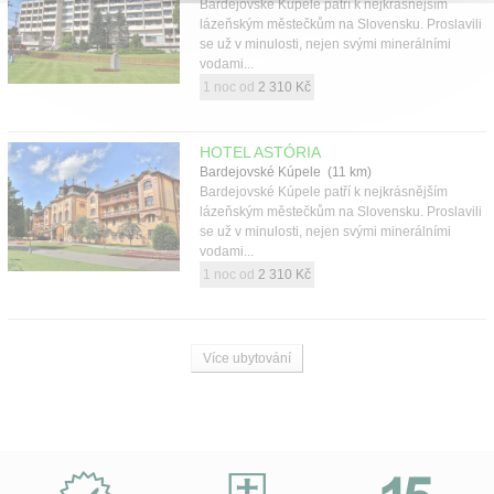
Bardejovské Kúpele patří k nejkrásnějším
lázeňským městečkům na Slovensku. Proslavili
se už v minulosti, nejen svými minerálními
vodami...
1 noc od
2 310 Kč
HOTEL ASTÓRIA
Bardejovské Kúpele (11 km)
Bardejovské Kúpele patří k nejkrásnějším
lázeňským městečkům na Slovensku. Proslavili
se už v minulosti, nejen svými minerálními
vodami...
1 noc od
2 310 Kč
Více ubytování
Proč