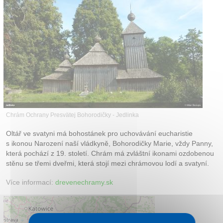
Kontakt
Chrám Ochrany Presvätej Bohorodičky - Jedlinka
Oltář ve svatyni má bohostánek pro uchovávání eucharistie
s ikonou Narození naší vládkyně, Bohorodičky Marie, vždy Panny,
která pochází z 19. století. Chrám má zvláštní ikonami ozdobenou
stěnu se třemi dveřmi, která stojí mezi chrámovou lodí a svatyní.
Více informací:
drevenechramy.sk