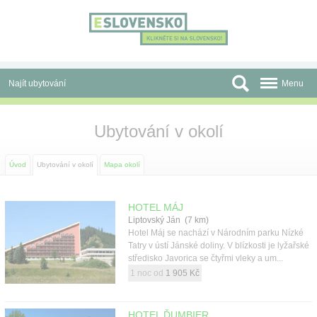
Panel pro správu cookies
Najít ubytování
Menu
Oblasti
Ubytování v okolí
Slevy a Last Minute
Úvod
Ubytování v okolí
Mapa okolí
Autobusové zájezdy
Skupiny a konference
HOTEL MÁJ
Liptovský Ján (7 km)
Hotel Máj se nachází v Národním parku Nízké
Před cestou
Tatry v ústí Jánské doliny. V blízkosti je lyžařské
středisko Javorica se čtyřmi vleky a um...
Atrakce
1 noc od
1 905 Kč
O nás
HOTEL ĎUMBIER