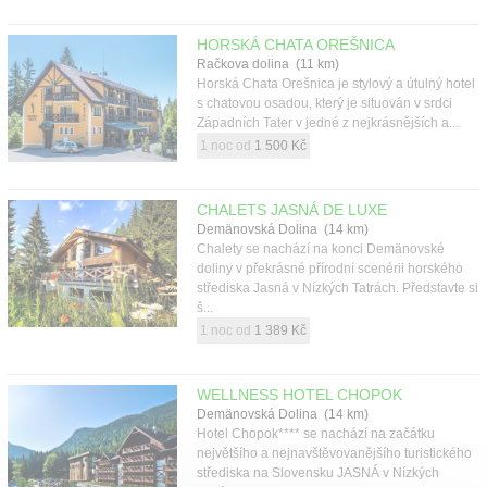
HORSKÁ CHATA OREŠNICA
Račkova dolina (11 km)
Horská Chata Orešnica je stylový a útulný hotel
s chatovou osadou, který je situován v srdci
Západních Tater v jedné z nejkrásnějších a...
1 noc od
1 500 Kč
CHALETS JASNÁ DE LUXE
Demänovská Dolina (14 km)
Chalety se nachází na konci Demänovské
doliny v překrásné přírodní scenérii horského
střediska Jasná v Nízkých Tatrách. Představte si
š...
1 noc od
1 389 Kč
WELLNESS HOTEL CHOPOK
Demänovská Dolina (14 km)
Hotel Chopok**** se nachází na začátku
největšího a nejnavštěvovanějšího turistického
střediska na Slovensku JASNÁ v Nízkých