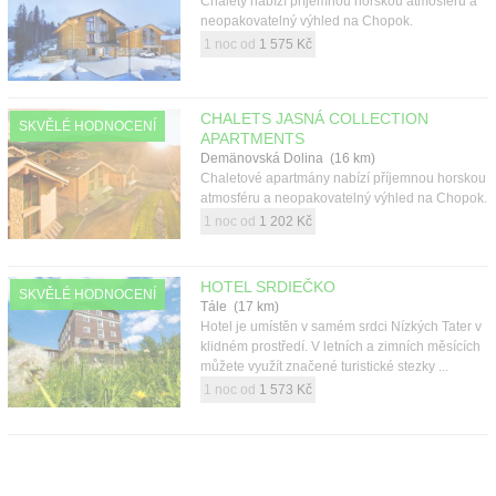
Chalety nabízí příjemnou horskou atmosféru a
neopakovatelný výhled na Chopok.
1 noc od
1 575 Kč
CHALETS JASNÁ COLLECTION
SKVĚLÉ HODNOCENÍ
APARTMENTS
Demänovská Dolina (16 km)
Chaletové apartmány nabízí příjemnou horskou
atmosféru a neopakovatelný výhled na Chopok.
1 noc od
1 202 Kč
HOTEL SRDIEČKO
SKVĚLÉ HODNOCENÍ
Tále (17 km)
Hotel je umístěn v samém srdci Nízkých Tater v
klidném prostředí. V letních a zimních měsících
můžete využít značené turistické stezky ...
1 noc od
1 573 Kč