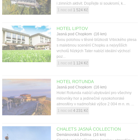
i zimních aktivit. Dopřejte si soukromí, k...
1 noc od
1 524 Kč
HOTEL LIPTOV
Jasná pod Chopkom (16 km)
Svou polohou v těsné blízkosti Vrbického plesa
s malebnou scenérií Chopku a nejvyšších
vrcholů Nízkých Tater nabízí ideální výchozí
poz...
1 noc od
1 124 Kč
HOTEL ROTUNDA
Jasná pod Chopkom (16 km)
Hotel Rotunda nabízí ubytování pro všechny
milovníky hor a jedinečné vysokohorské
atmosféry v nadmořské výšce 2 004 m n. m. ...
1 noc od
4 231 Kč
CHALETS JASNÁ COLLECTION
Demänovská Dolina (16 km)