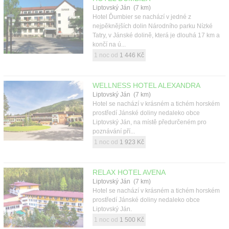
Kontakt
Liptovský Ján (7 km)
Hotel Ďumbier se nachází v jedné z
nejpěknějších dolin Národního parku Nízké
Tatry, v Jánské dolině, která je dlouhá 17 km a
končí na ú...
1 noc od
1 446 Kč
WELLNESS HOTEL ALEXANDRA
Liptovský Ján (7 km)
Hotel se nachází v krásném a tichém horském
prostředí Jánské doliny nedaleko obce
Liptovský Ján, na místě předurčeném pro
poznávání pří...
1 noc od
1 923 Kč
RELAX HOTEL AVENA
Liptovský Ján (7 km)
Hotel se nachází v krásném a tichém horském
prostředí Jánské doliny nedaleko obce
Liptovský Ján.
1 noc od
1 500 Kč