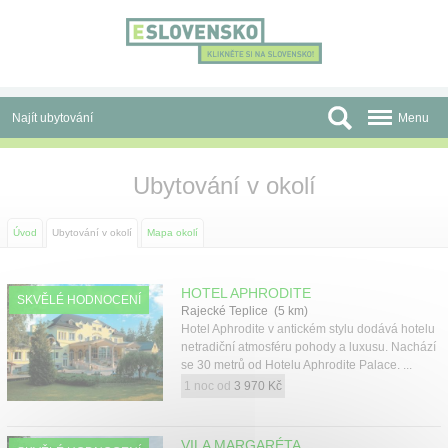
Panel pro správu cookies
Najít ubytování
Menu
Oblasti
Ubytování v okolí
Slevy a Last Minute
Úvod
Ubytování v okolí
Mapa okolí
Autobusové zájezdy
Skupiny a konference
HOTEL APHRODITE
SKVĚLÉ HODNOCENÍ
Rajecké Teplice (5 km)
Hotel Aphrodite v antickém stylu dodává hotelu
Před cestou
netradiční atmosféru pohody a luxusu. Nachází
se 30 metrů od Hotelu Aphrodite Palace. ...
Atrakce
1 noc od
3 970 Kč
O nás
VILA MARGARÉTA