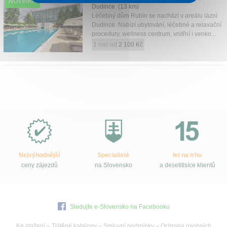
NOVINKA
Dudince (13 km)
Léčebný dům Rubín se nachází v areálu lázní
Dudince. Nabízí ubytování, léčebné a relaxační
procedury, wellness centrum, vnitřní i venko...
1 noc od
2 100 Kč
Proč
e-
Slovensko.cz?
Nejvýhodnější
Specialisté
let na trhu
ceny zájezdů
na Slovensko
a desetitisíce klientů
Sledujte e-Slovensko na Facebooku
Ke stažení
–
Tištěné katalogy
–
Smluvní podmínky
–
Ochrana osobních