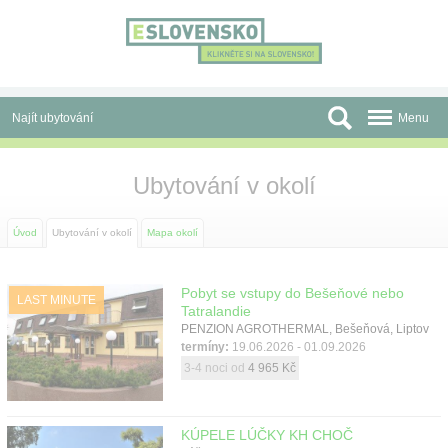
Panel pro správu cookies
Najít ubytování
Menu
Oblasti
Ubytování v okolí
Slevy a Last Minute
Úvod
Ubytování v okolí
Mapa okolí
Autobusové zájezdy
Skupiny a konference
Pobyt se vstupy do Bešeňové nebo
LAST MINUTE
Tatralandie
PENZION AGROTHERMAL, Bešeňová, Liptov
Před cestou
termíny:
19.06.2026 - 01.09.2026
3-4 noci od
4 965 Kč
Atrakce
O nás
KÚPELE LÚČKY KH CHOČ