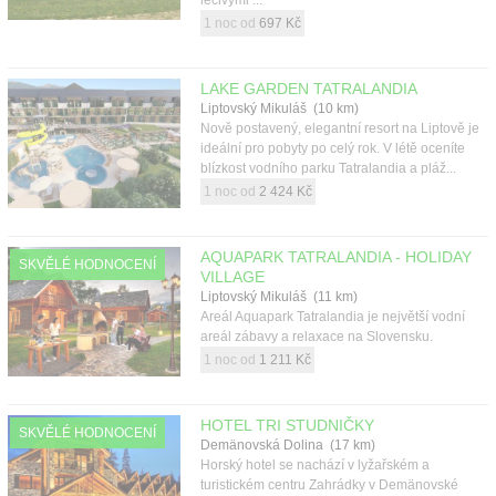
1 noc od
697 Kč
LAKE GARDEN TATRALANDIA
Liptovský Mikuláš (10 km)
Nově postavený, elegantní resort na Liptově je
ideální pro pobyty po celý rok. V létě oceníte
blízkost vodního parku Tatralandia a pláž...
1 noc od
2 424 Kč
AQUAPARK TATRALANDIA - HOLIDAY
SKVĚLÉ HODNOCENÍ
VILLAGE
Liptovský Mikuláš (11 km)
Areál Aquapark Tatralandia je největší vodní
areál zábavy a relaxace na Slovensku.
1 noc od
1 211 Kč
HOTEL TRI STUDNIČKY
SKVĚLÉ HODNOCENÍ
Demänovská Dolina (17 km)
Horský hotel se nachází v lyžařském a
turistickém centru Zahrádky v Demänovské