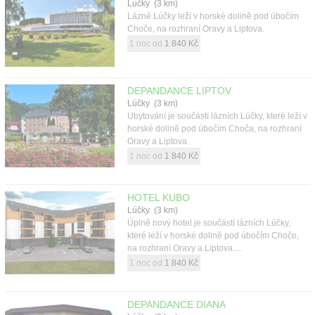
Lúčky (3 km)
Kontakt
Lázně Lúčky leží v horské dolině pod úbočím
Choče, na rozhraní Oravy a Liptova.
1 noc od
1 840 Kč
DEPANDANCE LIPTOV
Lúčky (3 km)
Ubytování je součástí lázních Lúčky, které leží v
horské dolině pod úbočím Choča, na rozhraní
Oravy a Liptova.
1 noc od
1 840 Kč
HOTEL KUBO
Lúčky (3 km)
Úplně nový hotel je součástí lázních Lúčky,
které leží v horské dolině pod úbočím Choče,
na rozhraní Oravy a Liptova....
1 noc od
1 840 Kč
DEPANDANCE DIANA