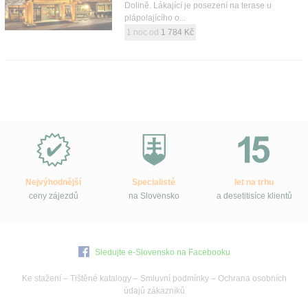
Dolině. Lákající je posezení na terase u
plápolajícího o...
1 noc od
1 784 Kč
Proč
e-
Slovensko.cz?
Nejvýhodnější
Specialisté
let na trhu
ceny zájezdů
na Slovensko
a desetitisíce klientů
Sledujte e-Slovensko na Facebooku
Ke stažení
–
Tištěné katalogy
–
Smluvní podmínky
–
Ochrana osobních
údajů zákazníků