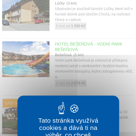
Lúčky (3 km)
Ubytování je součástí lázních Lúčky, které leží v
horské dolině pod úbočím Choča, na rozhraní
Oravy a Liptova.
1 noc od
1 590 Kč
HOTEL BEŠEŇOVÁ - VODNÍ PARK
BEŠEŇOVÁ
Bešeňová (5 km)
Vodní park Bešeňová je celoročně přístupný
moderní areál s venkovními i krytými bazény,
venkovními tobogány, krytou toboganovou věží,
a...
1 noc od
2 074 Kč
PENZION AGROTHERMAL
LAST MINUTE
Bešeňová (5 km)
Penzion se nachází v obci Bešeňová cca 10
minut chůze od areálu termálního koupaliště.
Tato stránka využívá
1 noc od
870 Kč
cookies a dává ti na
výběr, co chceš