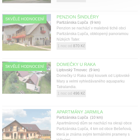
PENZION ŠINDLÉRY
SKVĚLÉ HODNOCENÍ
Partizánska Ľupča (9 km)
Penzion se nachází v malebné tiché obci
Partizánska Ľupča, obklopený panoramou
Nízkých Tater.
1 noc od
870 Kč
DOMEČKY U RAKA
SKVĚLÉ HODNOCENÍ
Liptovský Trnovec (9 km)
Domečky U Raka stojí kousek od Liptovské
Mary a velmi vyhledávaného aquaparku
Tatralandia.
1 noc od
496 Kč
APARTMÁNY JARMILA
Partizánska Ľupča (10 km)
Apartmánový dům se nachází na okraji obce
Partizánska Ľupča, 4 km od obce Bešeňová,
která je známa svými termálními prameny s
léčivými ...