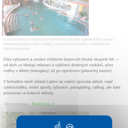
Kontakt
V současnosti je k dispozici 8 venkovních bazénů s geotermální vodou: 2
plavecké bazény (velký a malý), 5 relaxačních bazénů, 1 neplavecký
dopadový bazén.
Díky vybavení a cenám můžeme doporučit široké skupině lidí —
od těch co hledají relaxaci a vyléčení drobných neduhů, přes
rodiny s dětmi (tobogány) až po sportovce (plavecký bazén).
V bohatém okolí oblasti Liptov se nabízí spousta aktivit, např.
cykloturistika, vodní sporty, lyžování, paragliding, rafting, ale také
poznávací a kulturní aktivity.
Více informací:
Bešeňová.cz