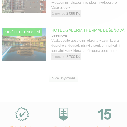
vybavením i službami je ideální volbou pro
Vaše pobyty ...
1 noc od
2 099 Kč
HOTEL GALERIA THERMAL BEŠEŇOVÁ
SKVĚLÉ HODNOCENÍ
Bešeňová
Vyzkoušejte absolutní relax na vlastní kůži a
dopřejte si doušek zdraví v soukromí privátní
termální zóny, která je přístupná pouze pro...
1 noc od
2 700 Kč
Více ubytování
Proč
e-
Slovensko.cz?