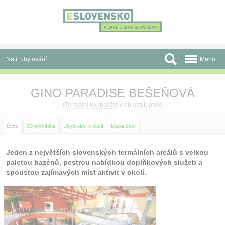
Panel pro správu cookies
Najít ubytování
Menu
Oblasti
GINO PARADISE BEŠEŇOVÁ
Slevy a Last Minute
(
Termální koupaliště
v oblasti
Liptov
)
Autobusové zájezdy
Úvod
3D prohlídka
Ubytování v okolí
Mapa okolí
Skupiny a konference
Jeden z největších slovenských termálních areálů s velkou
paletou bazénů, pestrou nabídkou doplňkových služeb a
Před cestou
spoustou zajímavých míst aktivit v okolí.
Atrakce
O nás