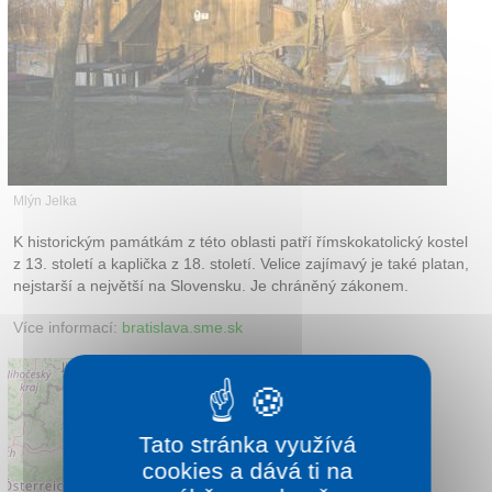
Kontakt
Mlýn Jelka
K historickým památkám z této oblasti patří římskokatolický kostel
z 13. století a kaplička z 18. století. Velice zajímavý je také platan,
nejstarší a největší na Slovensku. Je chráněný zákonem.
Více informací:
bratislava.sme.sk
Tato stránka využívá
cookies a dává ti na