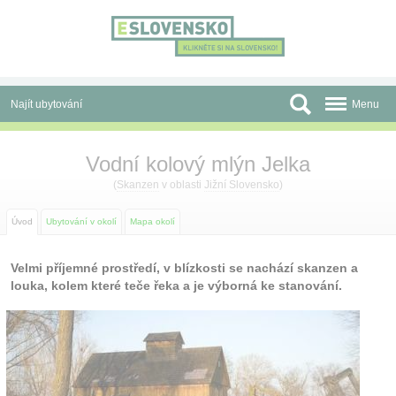
Panel pro správu cookies
Najít ubytování
Menu
Oblasti
Vodní kolový mlýn Jelka
Slevy a Last Minute
(
Skanzen
v oblasti
Jižní Slovensko
)
Autobusové zájezdy
Úvod
Ubytování v okolí
Mapa okolí
Skupiny a konference
Velmi příjemné prostředí, v blízkosti se nachází skanzen a
louka, kolem které teče řeka a je výborná ke stanování.
Před cestou
Atrakce
O nás