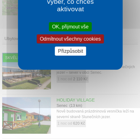
výběr, co chceš
aktivovat
Leaflet
|
©
OpenStreetMap
contributors
OK, přijmout vše
Ubytování
Odmítnout všechny cookies
Přizpůsobit
HOTEL SENEC
SKVĚLÉ HODNOCENÍ
Senec (12 km)
Hotel Senec se nacházejí na břehu Slnečných
jezer – sever v obci Senec.
1 noc od
2 110 Kč
HOLIDAY VILLAGE
Senec (13 km)
Nově budovaná prázdninová vesnička leží na
severní straně Slunečních jezer.
1 noc od
620 Kč