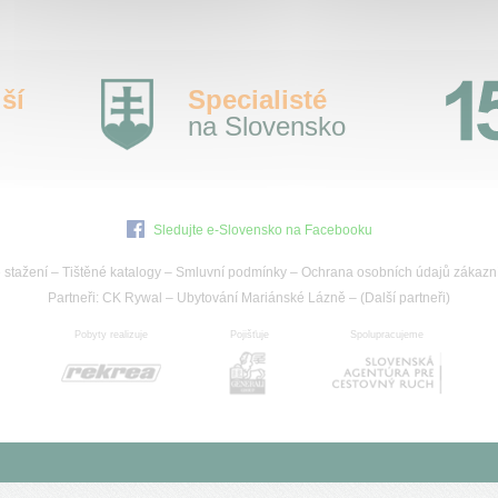
ší
Specialisté
na Slovensko
Sledujte e-Slovensko na Facebooku
 stažení
–
Tištěné katalogy
–
Smluvní podmínky
–
Ochrana osobních údajů zákazn
Partneři:
CK Rywal
–
Ubytování Mariánské Lázně
– (
Další partneři
)
Pobyty realizuje
Pojišťuje
Spolupracujeme