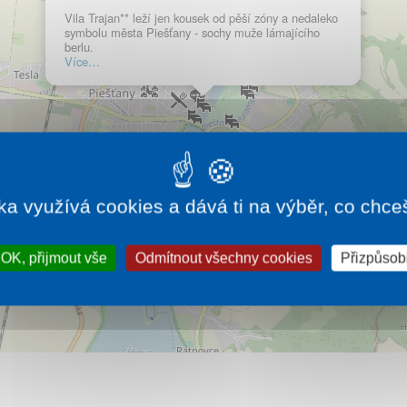
Vila Trajan** leží jen kousek od pěší zóny a nedaleko
symbolu města Piešťany - sochy muže lámajícího
berlu.
Více…
ka využívá cookies a dává ti na výběr, co chce
OK, přijmout vše
Odmítnout všechny cookies
Přizpůsobi