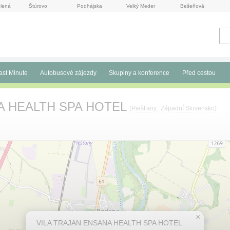
lená
Štúrovo
Podhájska
Velký Meder
Bešeňová
ast Minute
Autobusové zájezdy
Skupiny a konference
Před cestou
A HEALTH SPA HOTEL
(
Piešťany
,
Západní Slovensko
)
×
VILA TRAJAN ENSANA HEALTH SPA HOTEL