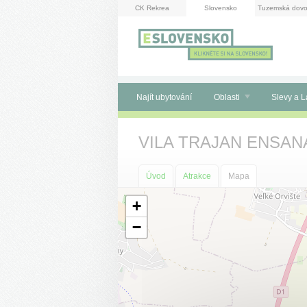
Panel pro správu cookies
CK Rekrea
Slovensko
Tuzemská dovo
Najít ubytování
Oblasti
Slevy a L
VILA TRAJAN ENSAN
Úvod
Atrakce
Mapa
+
−