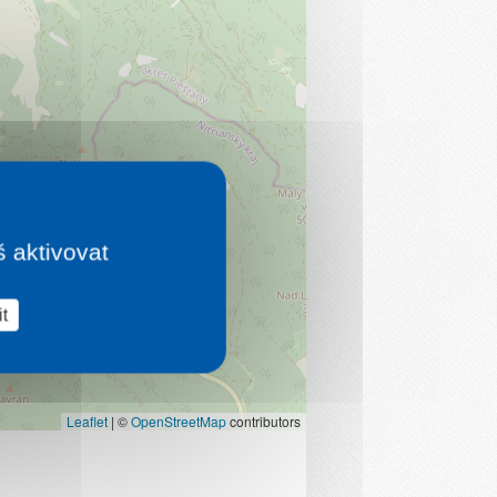
š aktivovat
t
Leaflet
|
©
OpenStreetMap
contributors