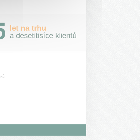
let na trhu
a desetitisíce klientů
íků