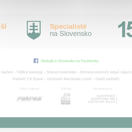
ší
Specialisté
na Slovensko
Sledujte e-Slovensko na Facebooku
 stažení
–
Tištěné katalogy
–
Smluvní podmínky
–
Ochrana osobních údajů zákazn
Partneři:
CK Rywal
–
Ubytování Mariánské Lázně
– (
Další partneři
)
Pobyty realizuje
Pojišťuje
Spolupracujeme