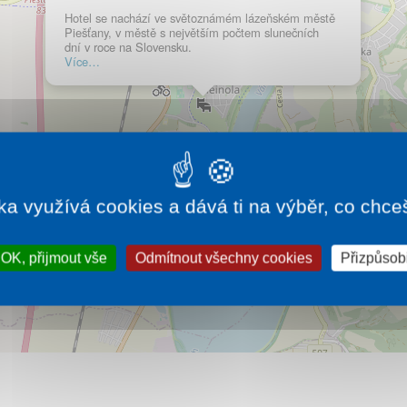
Hotel se nachází ve světoznámém lázeňském městě
Piešťany, v městě s největším počtem slunečních
dní v roce na Slovensku.
Více…
ka využívá cookies a dává ti na výběr, co chce
OK, přijmout vše
Odmítnout všechny cookies
Přizpůsobi