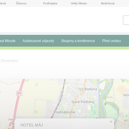
lená
Štúrovo
Podhájska
Velký Meder
Bešeňová
ast Minute
Autobusové zájezdy
Skupiny a konference
Před cestou
 Slovensko
)
×
HOTEL MÁJ