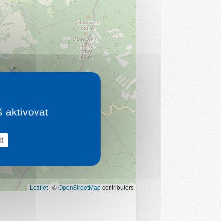
š aktivovat
t
Leaflet
|
©
OpenStreetMap
contributors