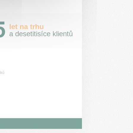
let na trhu
a desetitisíce klientů
íků