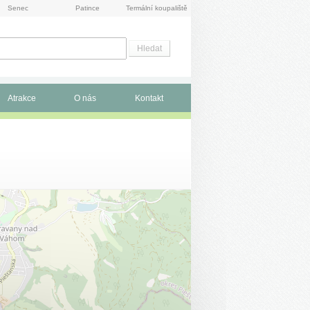
Senec
Patince
Termální koupaliště
Atrakce
O nás
Kontakt