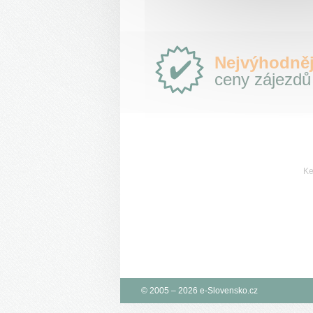
Proč
Nejvýhodněj
e-
ceny zájezdů
Slovensko.cz?
Ke
© 2005 – 2026 e-Slovensko.cz