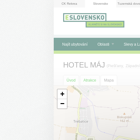
Panel pro správu cookies
CK Rekrea
Slovensko
Tuzemská dovo
Najít ubytování
Oblasti
Slevy a L
HOTEL MÁJ
(
Piešťany
,
Západní
Úvod
Atrakce
Mapa
+
−