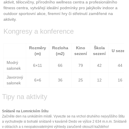
aktivit, tělocvičny, přírodního wellness centra a profesionálního
fitness centra, vytvářejí ideální podmínky pro jakýkoliv indoor a
outdoor sportovní akce, firemní hry či střetnutí zaměřené na
aktivity.
Kongresy a konference
Rozměry
Rozloha
Kino
Škola
U sezení
(m)
(m2)
sezení
sezení
Modrý
6×11
66
79
42
44
salonek
Javorový
6×6
36
25
12
16
salonek
Tipy na aktivity
Snídaně na Lomnickém štítu
Začněte den na unikátním místě. Vyvezte se na vrchol druhého nejvyššího štítu
a vychutnejte si bohaté snídaně v kavárně Dedo ve výšce 2 634 m.n.m. Snídaně
v oblacích a s neopakovatelnými výhledy zaručeně okouzlí každého!