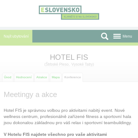
Panel pro správu cookies
Najít ubytování
Menu
Oblasti
HOTEL FIS
Slevy a Last Minute
(
Štrbské Pleso
,
Vysoké Tatry
)
Autobusové zájezdy
Úvod
Hodnocení
Atrakce
Mapa
Konference
Skupiny a konference
Meetingy a akce
Před cestou
Hotel FIS je správnou volbou pro aktivitami nabitý event. Nové
Atrakce
wellness centrum, profesionálně zařízené fitness a sportovní hala
jsou dokonalou základnou pro váš relax i sportovní teambuildingy.
O nás
V Hotelu FIS najdete všechno pro vaše aktivitami