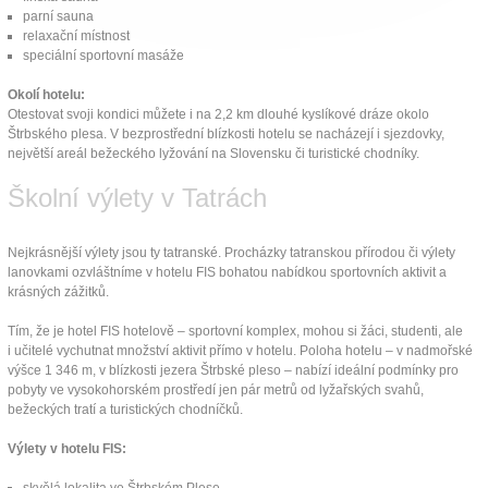
parní sauna
relaxační místnost
speciální sportovní masáže
Okolí hotelu:
Otestovat svoji kondici můžete i na 2,2 km dlouhé kyslíkové dráze okolo
Štrbského plesa. V bezprostřední blízkosti hotelu se nacházejí i sjezdovky,
největší areál bežeckého lyžování na Slovensku či turistické chodníky.
Školní výlety v Tatrách
Nejkrásnější výlety jsou ty tatranské. Procházky tatranskou přírodou či výlety
lanovkami ozvláštníme v hotelu FIS bohatou nabídkou sportovních aktivit a
krásných zážitků.
Tím, že je hotel FIS hotelově – sportovní komplex, mohou si žáci, studenti, ale
i učitelé vychutnat množství aktivit přímo v hotelu. Poloha hotelu – v nadmořské
výšce 1 346 m, v blízkosti jezera Štrbské pleso – nabízí ideální podmínky pro
pobyty ve vysokohorském prostředí jen pár metrů od lyžařských svahů,
bežeckých tratí a turistických chodníčků.
Výlety v hotelu FIS: