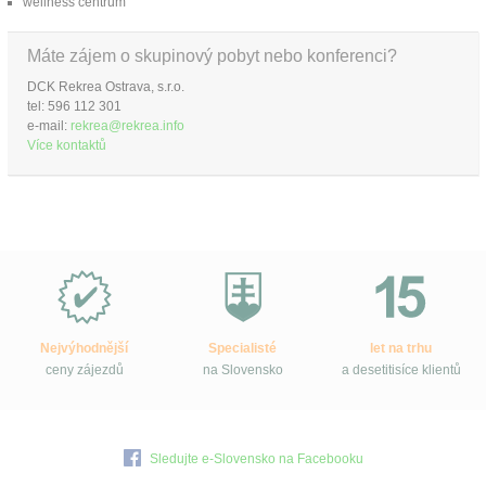
wellness centrum
Máte zájem o skupinový pobyt nebo konferenci?
DCK Rekrea Ostrava, s.r.o.
tel: 596 112 301
e-mail:
rekrea@rekrea.info
Více kontaktů
Proč
e-
Slovensko.cz?
Nejvýhodnější
Specialisté
let na trhu
ceny zájezdů
na Slovensko
a desetitisíce klientů
Sledujte e-Slovensko na Facebooku