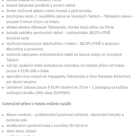
skvělá lokalita ve Štrbském Plese
krásné tatranské prostředí a mnoho aktivit:
široké možnosti aktivit v rámci horské a peší turistiky
procházka okolo 2. největšího plesa ve Vysokých Tatrách – Štrbského plesa –
pouzde 5 minut chůze od hotelu
dětské atrakce (Minipark Tatralandia, horské kary) přímo na Plese
bohatá nabídka sportovních aktivit – cykloturistika, BEZPLATNÉ
tenisové kurty
možnost indoorovych aktivit přímo v hotelu – BEZPLATNĚ k dispozici
tělocvična a posilovna
možnost zakoupení zvýhodněných lístků na lanové dráhy ve Vysokých
Tatrách
náš tip: zpáteční lístek sedačkovou lanovkou na Solisko přímo od hotelu
pouze 6 EUR/ dítě a lístek
speciální ceny vstupů do Aquaparku Tatralandia a Gino Paradise Bešeňová
pro školní skupiny
celodenní zábava pouze 8 EUR/ student do 20 let + 1 pedagog na každou
začínající desítku (děti vstup ZDARMA)
Celoročně přímo v hotelu můžete využít:
fitness centrum – profesionální posilovací přístroje, stacionární bicykly a
bežecký pás
multifunkční sportovní hala s rozmšryi 26×18×6 m
stolní tenis, biliard