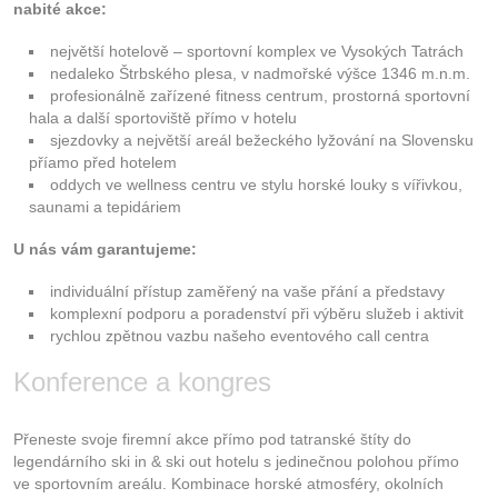
Kontakt
nabité akce:
největší hotelově – sportovní komplex ve Vysokých Tatrách
nedaleko Štrbského plesa, v nadmořské výšce 1346 m.n.m.
profesionálně zařízené fitness centrum, prostorná sportovní
hala a další sportoviště přímo v hotelu
sjezdovky a největší areál bežeckého lyžování na Slovensku
příamo před hotelem
oddych ve wellness centru ve stylu horské louky s vířivkou,
saunami a tepidáriem
U nás vám garantujeme:
individuální přístup zaměřený na vaše přání a představy
komplexní podporu a poradenství při výběru služeb i aktivit
rychlou zpětnou vazbu našeho eventového call centra
Konference a kongres
Přeneste svoje firemní akce přímo pod tatranské štíty do
legendárního ski in & ski out hotelu s jedinečnou polohou přímo
ve sportovním areálu. Kombinace horské atmosféry, okolních