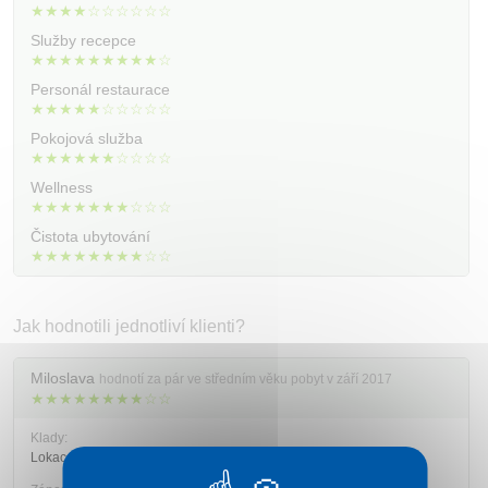
Kontakt
★★★★☆☆☆☆☆☆
Služby recepce
★★★★★★★★★☆
Personál restaurace
★★★★★☆☆☆☆☆
Pokojová služba
★★★★★★☆☆☆☆
Wellness
★★★★★★★☆☆☆
Čistota ubytování
★★★★★★★★☆☆
Jak hodnotili jednotliví klienti?
Miloslava
hodnotí za pár ve středním věku pobyt v září 2017
★★★★★★★★☆☆
Klady:
Lokace Hrebienku, lanovka v ceně, bohaté snídaně.