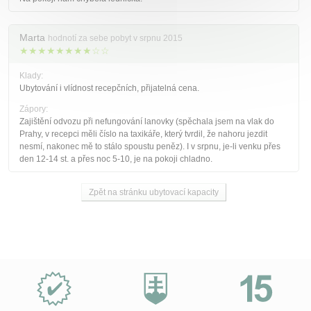
Marta
hodnotí za sebe pobyt v srpnu 2015
★★★★★★★★☆☆
Klady:
Ubytování i vlídnost recepčních, přijatelná cena.
Zápory:
Zajištění odvozu při nefungování lanovky (spěchala jsem na vlak do
Prahy, v recepci měli číslo na taxikáře, který tvrdil, že nahoru jezdit
nesmí, nakonec mě to stálo spoustu peněz). I v srpnu, je-li venku přes
den 12-14 st. a přes noc 5-10, je na pokoji chladno.
Zpět na stránku ubytovací kapacity
Proč
e-
Slovensko.cz?