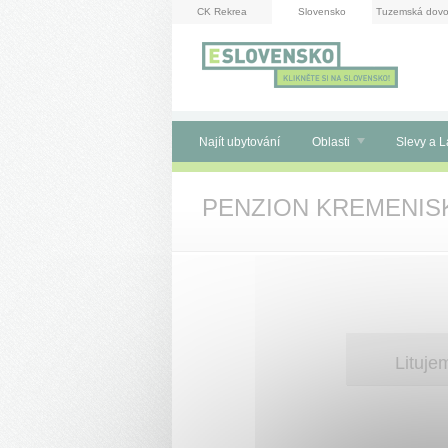
Panel pro správu cookies
CK Rekrea
Slovensko
Tuzemská dovo
Najít ubytování
Oblasti
Slevy a L
PENZION KREMENIS
Lituj