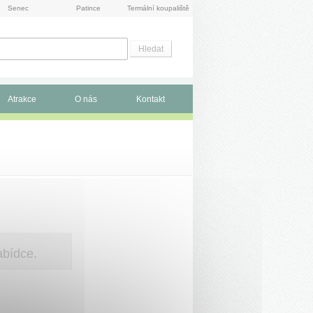
Senec
Patince
Termální koupaliště
Atrakce
O nás
Kontakt
bídce.