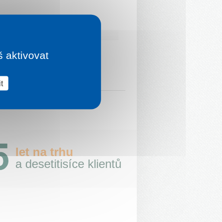
š aktivovat
t
let na trhu
a desetitisíce klientů