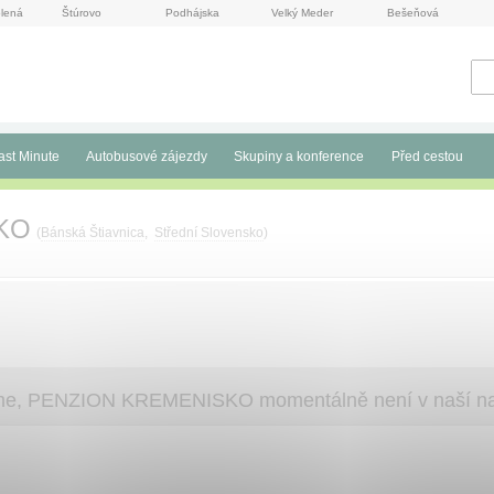
lená
Štúrovo
Podhájska
Velký Meder
Bešeňová
ast Minute
Autobusové zájezdy
Skupiny a konference
Před cestou
KO
(
Bánská Štiavnica
,
Střední Slovensko
)
eme, PENZION KREMENISKO momentálně není v naší na