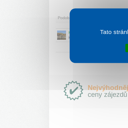
Podobní ubytovatelé
Tato strán
HOTEL SALAMANDRA, Bánská Štia
Hotel Salamandra je nový a zároveň j
hotel situovaný uprostřed moderního
lyžařského střediska Salamandra Reso
Proč
Nejvýhodněj
e-
ceny zájezdů
Slovensko.cz?