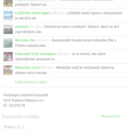
polských Tatrách ne...
Lyžařský areál Ugory
(38 km)
- Lyžařský areál Ugory v Zakopaném
je menší a kli...
Giewont
(31 km)
- Giewont je hora v polských Tatrách, která se tyčí
nad městem Zak...
Morskie Oko
(34 km)
- Nejslavnější horské jezero Morskie Oko v
Polsku vypadá jako ...
Podvodní Svět Zakopane
(35 km)
- Je to menší, ale velmi
atmosférické akvárium sc...
Městečko myší
(35 km)
- Městečko myší je nečekaně zábavná
atrakce plná miniatu...
Další atrakce v okolí
Pořádající cestovní kancelář:
DCK Rekrea Ostrava s.r.o.
IČ: 25379178
Dostupné nabídky:
Obsazenost
Pokoj - č. 1