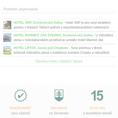
Podobní ubytovatelé
HOTEL SNP, Demänovská Dolina
- Hotel SNP je pro svojí atraktivní
polohu v Nízkých Tatrách jedním z nejvyhledávanějších hotelových
zařízení.
HOTEL MARMOT JÁN ŠVERMA, Demänovská Dolina
- U Vrbického
plesa v nízkotatranském prostředí je umístěn Hotel Marmot Ján
Šverma, v blízkosti stanice kabinové lanovky.
HOTEL LIPTOV, Jasná pod Chopkom
- Svou polohou v těsné
blízkosti Vrbického plesa s malebnou scenérií Chopku a nejvyšších
vrcholů Nízkých Tater nabízí ideální výchozí poz...
Všechny hotely v Nízkých Tatrách
Proč
e-
Slovensko.cz?
Nejvýhodnější
Specialisté
let na trhu
ceny zájezdů
na Slovensko
a desetitisíce klientů