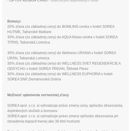
-
LIPTOV REGION CARD
- zdarma pre ubytovaných hostí
Bonusy:
20% zľava (zo základnej ceny) do BOWLING centra v hoteli SOREA
HUTNÍK, Tatranské Matliare
30% zľava (zo základnej ceny) do AQUA Relax centra v hoteli SOREA
TITRIS, Tatranská Lomnica
30% zľava (zo základnej ceny) do Wellness URANIA v hoteli SOREA
URÁN, Tatranská Lomnica
30% zľava (zo základnej ceny) do WELLNESS SVET REGENERÁCIE A
ODDYCHU v hoteli SOREA TRIGAN, Štrbské Pleso
30% zľava (zo základnej ceny) do WELLNESS EUPHORIA v hoteli
SOREA SNP, Demänovská Dolina
Možnosť uplatnenia vernostnej zľavy
SOREA spol. s r.o. si vyhradzuje právo zmeny ceny, spôsobu stravovania,
doplnkových služieb a bonusov.
SOREA spol. s r.o. si vyhradzuje právo zmeny spôsobu stravovania pri
obsadenia kapacít menej ako 30-timi hosťami.