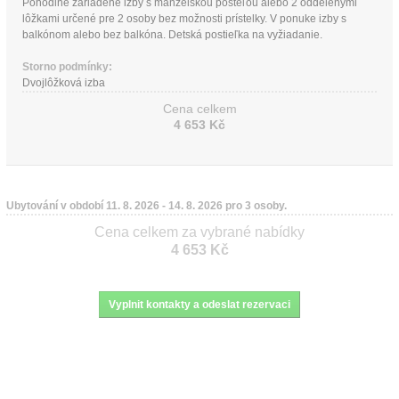
Pohodlne zariadené izby s manželskou posteľou alebo 2 oddelenými
lôžkami určené pre 2 osoby bez možnosti prístelky. V ponuke izby s
balkónom alebo bez balkóna. Detská postieľka na vyžiadanie.
Storno podmínky:
Dvojlôžková izba
Cena celkem
4 653 Kč
Ubytování v období 11. 8. 2026 - 14. 8. 2026 pro 3 osoby.
Cena celkem za vybrané nabídky
4 653 Kč