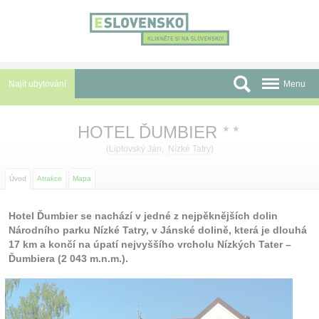
Panel pro správu cookies
Najít ubytování
Menu
Oblasti
HOTEL ĎUMBIER
★
★
Slevy a Last Minute
(
Liptovský Ján
,
Nízké Tatry
)
Autobusové zájezdy
Úvod
Atrakce
Mapa
Skupiny a konference
Hotel Ďumbier se nachází v jedné z nejpěknějších dolin
Národního parku Nízké Tatry, v Jánské dolině, která je dlouhá
Před cestou
17 km a končí na úpatí nejvyššího vrcholu Nízkých Tater –
Ďumbiera (2 043 m.n.m.).
Atrakce
O nás