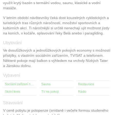
využít krytý bazén s termální vodou, saunu, klasické a vodní
masáže.
V letním období návštevníky čeká dost kouzelných cyklistických a
turistických tras různých náročností, množství sportovních a
kultúrních akcí. Ti náročnější si určitě nenechají ujít možnost jízdy
na koních, v kočáře, splavování řeky Belá anebo i paragliding.
Ubytování
Ve dvoulůžkových a jednolůžkových pokojích economy s možností
přistýlky, s vlastním sociálním zařízením, TV/SAT a telefonem.
Některé pokoje mají balkon s výhledem na vrcholy Nízkých Tater
a Jánskou dolinu.
Vybavení
Sociální zařízení na pokoji
Sauna
Restaurace
Stolní tenis
TV na pokoji
Rádio
Stravování
V ceně pobytu je polopenze (snídaně i večeře formou studeného