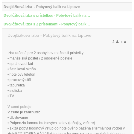
Dvojlôžková izba  - Pobytový balík na Liptove
Dvojlôžková izba s prístelkou - Pobytový balík na Liptove
Dvojlôžková izba s 2 prístelkami - Pobytový balík na Liptove
Dvojlôžková izba - Pobytový balík na Liptove
2
👤
0
👤
Izba určená pre 2 osoby bez možnosti prístelky.
• manželská posteľ / 2 oddelené postele
• sprchovací kút
• šatníková skriňa
• hotelový telefón
• pracovný stôl
• taburetka
• stolička
• TV
V ceně pokoje:
V cene je zahrnuté:
• Ubytovanie
• Polpenzia formou bufetových stolov (raňajky, večere)
• 1x za pobyt hodinový vstup do hotelového bazéna s termálnou vodou v
Hoteli *** SOREA MÁJ (dlhší pobyt v bazéne sa zo zdravotných dôvodov