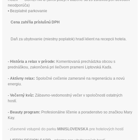
neodporúča)
• Bezplatné parkovanie
Cena zahŕňa príslušnú DPH
Daň za ubytovanie (miestny poplatok) hradí klient na recepcii hotela.
- História a relax v prírode:
Komentovaná prechádzka obcou s
prednáškou, zakončená pri liečivom prameni Liptovská Kaďa.
- Aktívny relax:
Spoločné cvičenie zamerané na regeneráciu a novú
energiu.
- Večerný kvíz:
Zábavno-vedomostný večer v spoločnosti ostatných
hostí.
- Beauty program:
Profesionálne líčenie a poradenstvo so značkou Mary
Kay.
- zľavnené vstupné do parku
MINISLOVENSKA
pre hotelových hostí