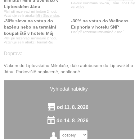
miniatur Mini Slovensko v
Galerie Kolomana Sokola
,
Dům Jana Hály
Liptovském Jánu
ve Važci
.
Platí při rezervaci minimálně 2 nocí.
Vztahuje se k atrakci
Mini Slovensko
.
-30% sleva na vstup do
-30% na vstup do Wellness
bazénu nebo na termální
Euphoria v hotelu SNP
Platí při rezervaci minimálně 2 nocí.
koupaliště v hotelu Máj
Platí při rezervaci minimálně 2 nocí.
Vztahuje se k atrakci
Termál Ráj
.
Doprava
Vlakem do Liptovského Mikuláše, dále autobusem do Liptovského
Jánu. Parkoviště neplacené, nehlídané.
Vyhledat nabídky
od
11. 8. 2026
do
14. 8. 2026