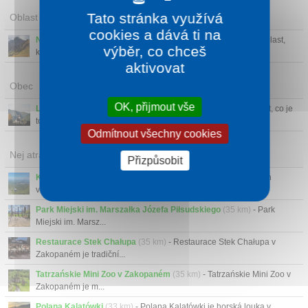
Tato stránka využívá
Oblast
cookies a dává ti na
Nízké Tatry
- Druhé nejnavštěvovanější pohoří Slovenska a oblast,
výběr, co chceš
kde z turistic...
aktivovat
Obec
OK, přijmout vše
Liptovský Ján
- Liptovský Ján je místo pro ty, kteří chtějí poznat, co je
to ned...
Odmítnout všechny cookies
Nej atrakce v okolí
Přizpůsobit
Kasprov Vrch
(31 km)
- Kasprov Vrch je jeden z nejznámějších
vrcholů v polských Zá...
Park Miejski im. Marszałka Józefa Piłsudskiego
(35 km)
- Park
Miejski im. Marsz...
Restaurace Stek Chałupa
(35 km)
- Restaurace Stek Chałupa v
Zakopaném je tradiční...
Tatrzańskie Mini Zoo v Zakopaném
(35 km)
- Tatrzańskie Mini Zoo v
Zakopaném je m...
Polana Kalatówki
(33 km)
- Polana Kalatówki je horská louka v