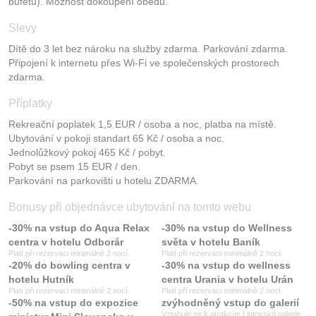
bufetu). Možnost dokoupení obědů.
Slevy
Dítě do 3 let bez nároku na služby zdarma. Parkování zdarma.
Připojení k internetu přes Wi-Fi ve společenských prostorech
zdarma.
Příplatky
Rekreační poplatek 1,5 EUR / osoba a noc, platba na místě.
Ubytování v pokoji standart 65 Kč / osoba a noc.
Jednolůžkový pokoj 465 Kč / pobyt.
Pobyt se psem 15 EUR / den.
Parkování na parkovišti u hotelu ZDARMA.
Bonusy při objednávce ubytování na tomto webu
-30% na vstup do Aqua Relax
-30% na vstup do Wellness
centra v hotelu Odborár
světa v hotelu Baník
Platí při rezervaci minimálně 2 nocí.
Platí při rezervaci minimálně 2 nocí.
-20% do bowling centra v
-30% na vstup do wellness
hotelu Hutník
centra Urania v hotelu Urán
Platí při rezervaci minimálně 2 nocí.
Platí při rezervaci minimálně 2 nocí.
-50% na vstup do expozice
zvýhodněný vstup do galerií
Vztahuje se k atrakcím
Liptovská galerie
,