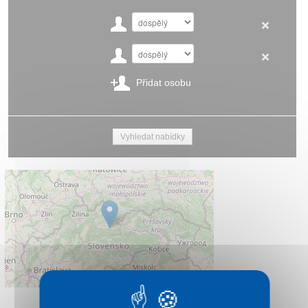
Přidat osobu
Leaflet
|
©
OpenStreetMap
contributors