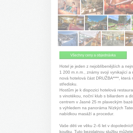
Všechny ceny a objednávka
Hotel je jeden z nejoblíbenějších a nej
1 200 m.n.m., známy svojí vynikající 
nová hotelová část DRUŽBA****, která n
středisku.
Hostům je k dispozici hotelová restaura
s vinotékou, noční klub s biliardem a d
centrem v Jasné 25 m plaveckým bazén
s výhledem na panoráma Nízkých Tater, 
nabídkou masáží a procedur.
Vaše děti ve věku 2–6 let v dopolední
koutku. Tuto bezplatnou službu můžete 