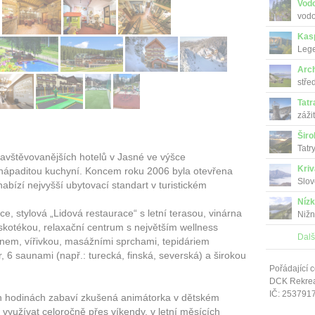
Vod
vodo
Kas
Lege
Car t
Arc
stře
Tatr
záži
Širo
Tatr
navštěvova­nějších hotelů v Jasné ve výšce
Kri
a nápaditou kuchyní. Koncem roku 2006 byla otevřena
Slov
abízí nejvyšší ubytovací standart v turistickém
Níz
ce, stylová „Lidová restaurace“ s letní terasou, vinárna
Nižn
iskotékou, relaxační centrum s největším wellness
Dalš
em, vířivkou, masážními sprchami, tepidáriem
6 saunami (např.: turecká, finská, severská) a širokou
Pořádající c
DCK Rekrea 
IČ: 253791
ch hodinách zabaví zkušená animátorka v dětském
využívat celoročně přes víkendy, v letní měsících