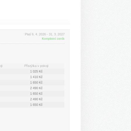
Platí 6. 4. 2026 - 31. 3. 2027
Kompletní ceník
ji
Přistýlka v pokoji
1 025 Kč
1 410 Kč
1 650 Kč
2 490 Kč
1 650 Kč
2 490 Kč
1 650 Kč