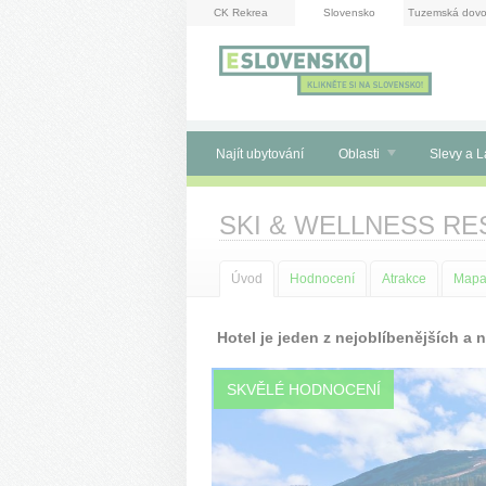
Panel pro správu cookies
CK Rekrea
Slovensko
Tuzemská dovo
Najít ubytování
Oblasti
Slevy a L
SKI & WELLNESS R
Úvod
Hodnocení
Atrakce
Map
Hotel je jeden z nejoblíbenějších a
SKVĚLÉ HODNOCENÍ