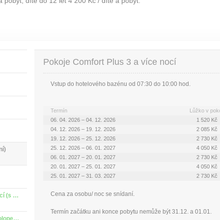
 pobyt, dítě do 12 let 4 200 Kč / dítě a pobyt.
Pokoje Comfort Plus 3 a více nocí
Vstup do hotelového bazénu od 07:30 do 10:00 hod.
Termín
Lůžko v poko
06. 04. 2026 – 04. 12. 2026
1 520 Kč
04. 12. 2026 – 19. 12. 2026
2 085 Kč
19. 12. 2026 – 25. 12. 2026
2 730 Kč
25. 12. 2026 – 06. 01. 2027
4 050 Kč
ní)
06. 01. 2027 – 20. 01. 2027
2 730 Kč
20. 01. 2027 – 25. 01. 2027
4 050 Kč
25. 01. 2027 – 31. 03. 2027
2 730 Kč
Cena za osobu/ noc se snídaní.
Relaxační pobyt pokoj Economy 3 a více nocí (s polopenzí)
Termín začátku ani konce pobytu nemůže být 31.12. a 01.01.
Relaxační pobyt pokoj Economy 2 noci (s polopenzí)