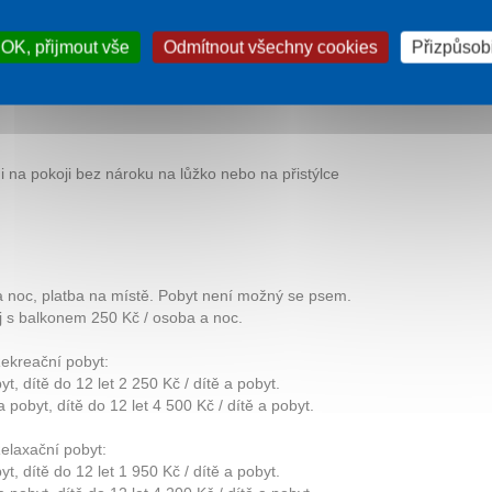
OK, přijmout vše
Odmítnout všechny cookies
Přizpůsobi
 dle druhu pobytu. Snídaně formou švédských stolů,
e 4 menu.
 na pokoji bez nároku na lůžko nebo na přistýlce
 noc, platba na místě. Pobyt není možný se psem.
j s balkonem 250 Kč / osoba a noc.
Rekreační pobyt:
, dítě do 12 let 2 250 Kč / dítě a pobyt.
 pobyt, dítě do 12 let 4 500 Kč / dítě a pobyt.
Relaxační pobyt:
, dítě do 12 let 1 950 Kč / dítě a pobyt.