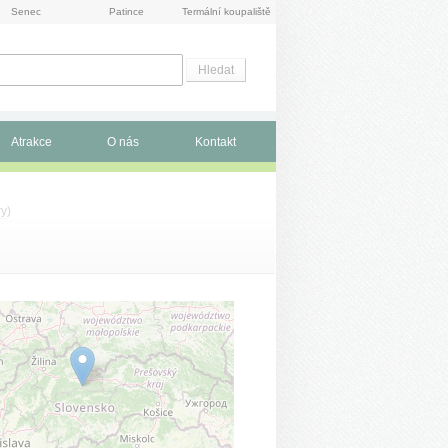
Senec
Patince
Termální koupaliště
Atrakce
O nás
Kontakt
ry
)