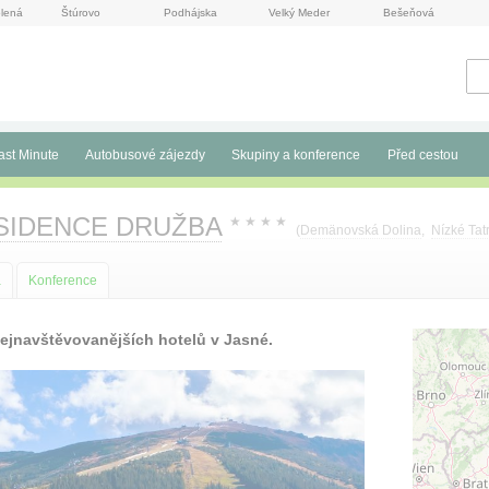
lená
Štúrovo
Podhájska
Velký Meder
Bešeňová
ast Minute
Autobusové zájezdy
Skupiny a konference
Před cestou
ESIDENCE DRUŽBA
★
★
★
★
(
Demänovská Dolina
,
Nízké Tat
a
Konference
 nejnavštěvovanějších hotelů v Jasné.