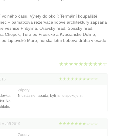
í volného času. Výlety do okolí: Termální koupaliště
ínec – památková rezervace lidové architektury zapsaná
esnice Pribylina, Oravský hrad, Spišský hrad,
a Chopok, Túra po Prosické a Kvačianské Doline,
dí po Liptovské Mare, horská letní bobová dráha v osadě
★★★★★★★★★☆
★★★★★★★★☆☆
2016
Zápory:
zdovku,
Nic nás nenapadá, byli jsme spokojeni.
ku. No
líbilo.
★★★★★★★☆☆☆
t v září 2019
Zápory: