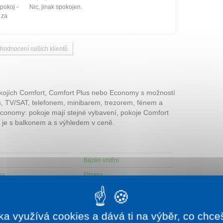
pokoj -
Nic, jinak spokojen.
 za
 hodnocení našich klientů
kojích Comfort, Comfort Plus nebo Economy s možností
ím, TV/SAT, telefonem, minibarem, trezorem, fénem a
Economy: pokoje mají stejné vybavení, pokoje Comfort
s je s balkonem a s výhledem v ceně.
Bazén vnitřní
na
Fitness
ková koupel
TV na pokoji
ka využívá cookies a dává ti na výběr, co chce
konference
.