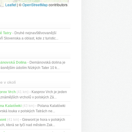
Leaflet
|
©
OpenStreetMap
contributors
é Tatry
- Druhé nejnavštěvovanější
ří Slovenska a oblast, kde z turistic...
änovská Dolina
- Demänovská dolina je
rásnějším údolím Nízkých Tater 10 k...
e v okolí
prov Vrch
(41 km)
- Kasprov Vrch je jeden
jznámějších vrcholů v polských Zá...
na Kalatówki
(43 km)
- Polana Kalatówki
orská louka v polských Tatrách ne...
wont
(41 km)
- Giewont je hora v polských
ách, která se tyčí nad městem Zak...