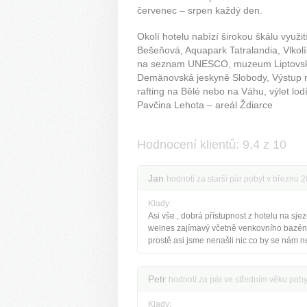
červenec – srpen každý den.
Okolí hotelu nabízí širokou škálu využit
Bešeňová, Aquapark Tatralandia, Vlkol
na seznam UNESCO, muzeum Liptovské v
Demänovská jeskyně Slobody, Výstup n
rafting na Bělé nebo na Váhu, výlet lo
Pavčina Lehota – areál Ždiarce
Hodnocení klientů: 9,4 z 10
Jan
hodnotí za starší pár pobyt v březnu 
Klady:
Asi vše , dobrá přístupnost z hotelu na sje
welnes zajímavý včetně venkovního bazén
prostě asi jsme nenašli nic co by se nám ne
Petr
hodnotí za pár ve středním věku poby
Klady: