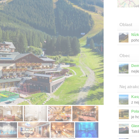
Oblast
Nízk
poho
Obec
Dem
nejk
Nej atrakc
Kas
z ne
Pola
je h
Gie
Tatr