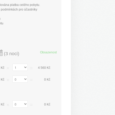
dována platba celého pobytu.
h podmínkách pro účastníky
u
ytu
Obsazenost
(
3 noci
)
×
=
 Kč
4 560 Kč
×
=
 Kč
0 Kč
×
=
 Kč
0 Kč