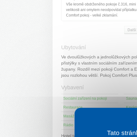
Vše kromě obdrženého pokoje č.316, mini 
velikosti ani omylem neodpovídal příplatku
Comfort pokoj - velké zklamání.
Další
Ubytování
Ve dvoulůžkových a jednolůžkových po
přistýlky s vlastním sociálním zařízen
župany. Rozdíl mezi pokoji Comfort a 
jsou rozlohou větší. Pokoj Comfort Plu
Vybavení
Sociální zařízení na pokoji
Sauna
Restaurace
Kavár
Masáž
Perlič
Rádio
Tato strán
Hotel také nabízí služby pro
skupiny a 