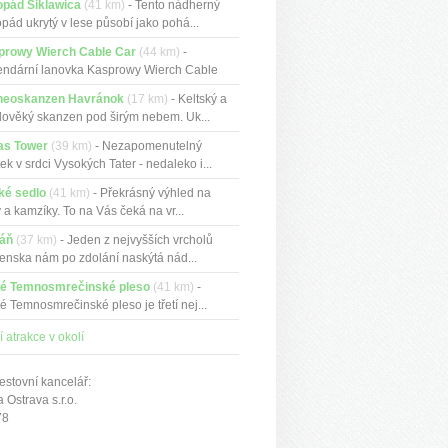
opád Siklawica
(41 km)
- Tento nádherný
pád ukrytý v lese působí jako pohá...
prowy Wierch Cable Car
(44 km)
-
ndární lanovka Kasprowy Wierch Cable
...
heoskanzen Havránok
(17 km)
- Keltský a
dověký skanzen pod širým nebem. Uk...
as Tower
(39 km)
- Nezapomenutelný
tek v srdci Vysokých Tater - nedaleko i...
ké sedlo
(41 km)
- Překrásný výhled na
y a kamzíky. To na Vás čeká na vr...
váň
(37 km)
- Jeden z nejvyšších vrcholů
enska nám po zdolání naskýtá nád...
ké Temnosmrečinské pleso
(41 km)
-
é Temnosmrečinské pleso je třetí nej...
í atrakce v okolí
estovní kancelář:
Ostrava s.r.o.
78