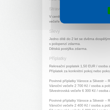
Stravování
V ceně pobytu snídaně nebo polopenze
večeře formou bufetu nebo výběrem z
Slevy
Jedno dítě do 2 let se dvěma dospělými
s polopenzí zdarma.
Dětská postýlka zdarma.
Příplatky
Rekreační poplatek 1,50 EUR / osoba a
Příplatek za konkrétní pokoj nebo poko
Povinné příplatky Vánoce a Silvestr – 
Vánoční večeře 2 700 Kč / osoba a pobyt
Silvestrovská večeře 6 300 Kč / osoba a
Povinné příplatky Vánoce a Silvestr – 
Vánoční večeře 2 400 Kč / osoba a pobyt