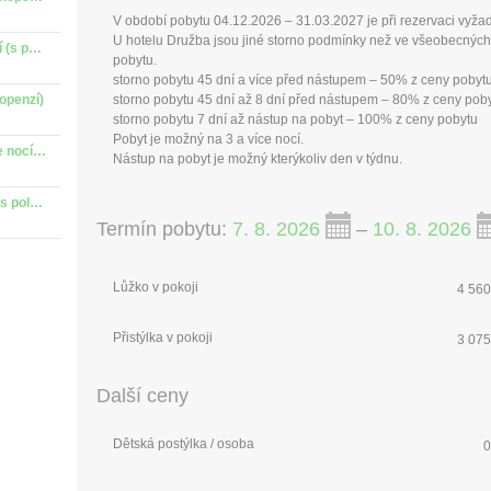
V období pobytu 04.12.2026 – 31.03.2027 je při rezervaci vyža
U hotelu Družba jsou jiné storno podmínky než ve všeobecnýc
Relaxační pobyt pokoj Comfort 3 a více nocí (s polopenzí)
pobytu.
storno pobytu 45 dní a více před nástupem – 50% z ceny pobyt
openzí)
storno pobytu 45 dní až 8 dní před nástupem – 80% z ceny pob
storno pobytu 7 dní až nástup na pobyt – 100% z ceny pobytu
Pobyt je možný na 3 a více nocí.
Relaxační pobyt pokoj Comfort Plus 3 a více nocí (s polopenzí)
Nástup na pobyt je možný kterýkoliv den v týdnu.
Relaxační pobyt pokoj Comfort Plus 2 noci (s polopenzí)
Termín pobytu:
7. 8. 2026
–
10. 8. 2026
Lůžko v pokoji
4 560
Přistýlka v pokoji
3 075
Další ceny
Dětská postýlka / osoba
0