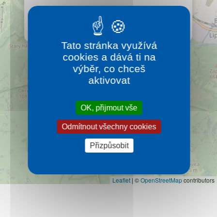
Kontakt
Hotel se nachází v krásném a tichém horském
prostředí Jánské doliny nedaleko obce Liptovský Ján.
Více…
Tato stránka využívá
cookies a dává ti na
výběr, co chceš
aktivovat
OK, přijmout vše
Odmítnout všechny cookies
Přizpůsobit
Leaflet
|
©
OpenStreetMap
contributors