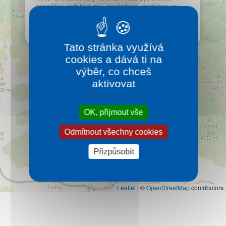
Kontakt
nápaditou architekturou, nevšedním interiérem se
závanem avantgardy a různorodostí použitých
materiálů.
Více…
Tato stránka využívá
cookies a dává ti na
výběr, co chceš
aktivovat
OK, přijmout vše
Odmítnout všechny cookies
Přizpůsobit
Leaflet
|
©
OpenStreetMap
contributors